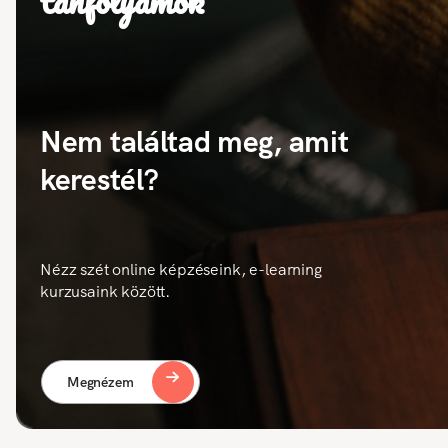
tanfolyamok
Nem találtad meg, amit
kerestél?
Nézz szét online képzéseink, e-learning
kurzusaink között.
Megnézem