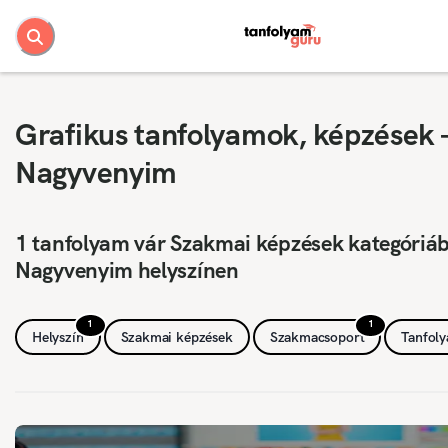
Grafikus tanfolyamok, képzések 
Nagyvenyim
1 tanfolyam vár Szakmai képzések kategóriá
Nagyvenyim helyszínen
1
1
Helyszín
Szakmai képzések
Szakmacsoport
Tanfol