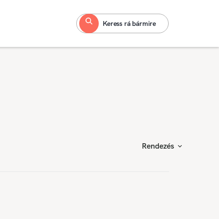
Keress rá bármire
Rendezés