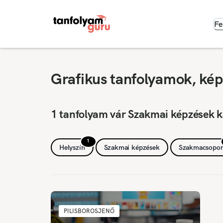
Fe
Grafikus tanfolyamok, képz
1 tanfolyam vár Szakmai képzések k
1
Helyszín
Szakmai képzések
Szakmacsopor
PILISBOROSJENŐ