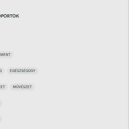
OPORTOK
SMENT
G
EGÉSZSÉGÜGY
ZET
MŰVÉSZET