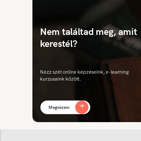
Nem találtad meg, amit
kerestél?
Nézz szét online képzéseink, e-learning
kurzusaink között.
Megnézem