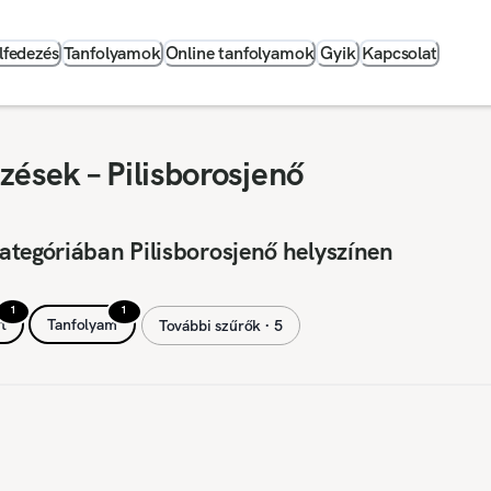
lfedezés
Tanfolyamok
Online tanfolyamok
Gyik
Kapcsolat
ések – Pilisborosjenő
ategóriában Pilisborosjenő helyszínen
1
1
t
Tanfolyam
További szűrők ∙ 5