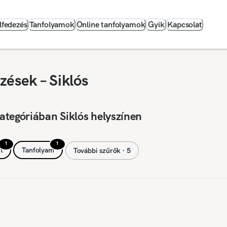
lfedezés
Tanfolyamok
Online tanfolyamok
Gyik
Kapcsolat
zések – Siklós
ategóriában Siklós helyszínen
1
1
t
Tanfolyam
További szűrők ∙ 5