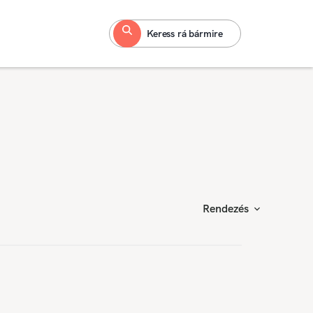
Keress rá bármire
Rendezés