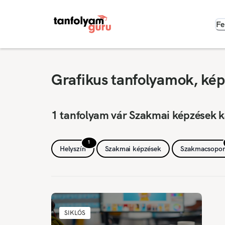
Fe
Grafikus tanfolyamok, kép
1 tanfolyam vár Szakmai képzések k
1
Helyszín
Szakmai képzések
Szakmacsopor
SIKLÓS