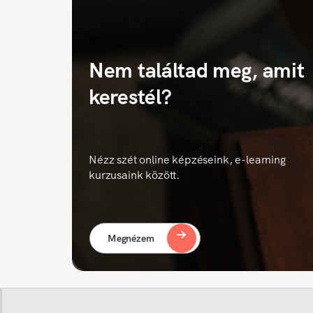
Nem találtad meg, amit
kerestél?
Nézz szét online képzéseink, e-learning
kurzusaink között.
Megnézem