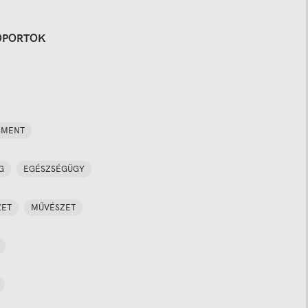
OPORTOK
SMENT
G
EGÉSZSÉGÜGY
ZET
MŰVÉSZET