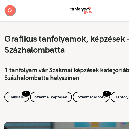
Grafikus tanfolyamok, képzések 
Százhalombatta
1 tanfolyam vár Szakmai képzések kategóriá
Százhalombatta helyszínen
1
1
Helyszín
Szakmai képzések
Szakmacsoport
Tanfol