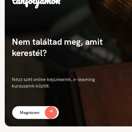
tanfolyamok
Nem találtad meg, amit
kerestél?
Nézz szét online képzéseink, e-learning
kurzusaink között.
Megnézem