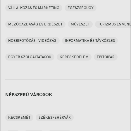
VÁLLALKOZÁS ÉS MARKETING
EGÉSZSÉGÜGY
MEZŐGAZDASÁG ÉS ERDÉSZET
MŰVÉSZET
TURIZMUS ÉS VEN
HOBBIFOTÓZÁS, -VIDEÓZÁS
INFORMATIKA ÉS TÁVKÖZLÉS
EGYÉB SZOLGÁLTATÁSOK
KERESKEDELEM
ÉPÍTŐIPAR
NÉPSZERŰ VÁROSOK
KECSKEMÉT
SZÉKESFEHÉRVÁR