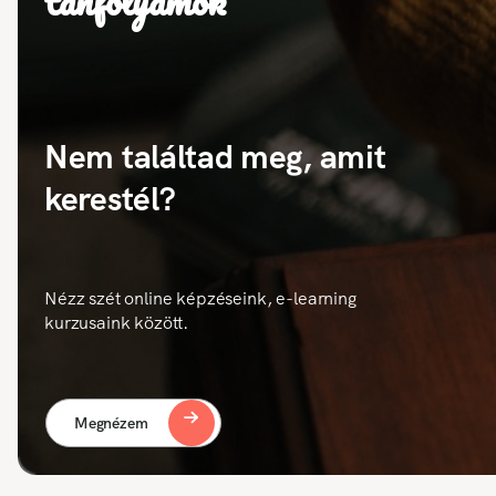
tanfolyamok
Nem találtad meg, amit
kerestél?
Nézz szét online képzéseink, e-learning
kurzusaink között.
Megnézem