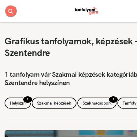
Grafikus tanfolyamok, képzések 
Szentendre
1 tanfolyam vár Szakmai képzések kategóriá
Szentendre helyszínen
1
1
Helyszín
Szakmai képzések
Szakmacsoport
Tanfol