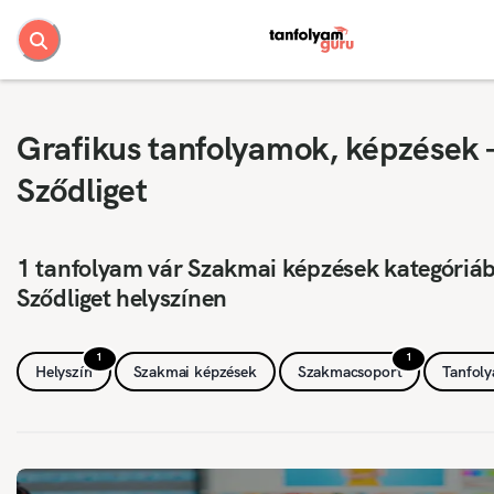
Grafikus tanfolyamok, képzések 
Sződliget
1 tanfolyam vár Szakmai képzések kategóriá
Sződliget helyszínen
1
1
Helyszín
Szakmai képzések
Szakmacsoport
Tanfol