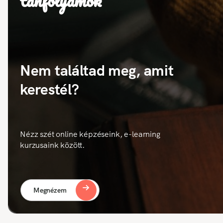
tanfolyamok
Nem találtad meg, amit
kerestél?
Nézz szét online képzéseink, e-learning
kurzusaink között.
Megnézem