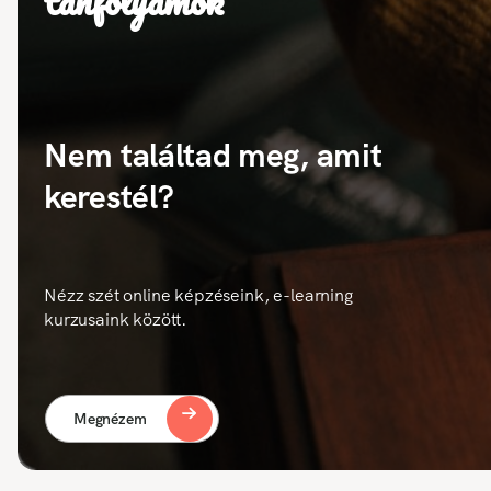
tanfolyamok
Nem találtad meg, amit
kerestél?
Nézz szét online képzéseink, e-learning
kurzusaink között.
Megnézem