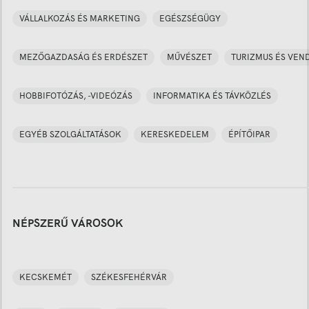
VÁLLALKOZÁS ÉS MARKETING
EGÉSZSÉGÜGY
MEZŐGAZDASÁG ÉS ERDÉSZET
MŰVÉSZET
TURIZMUS ÉS VEN
HOBBIFOTÓZÁS, -VIDEÓZÁS
INFORMATIKA ÉS TÁVKÖZLÉS
EGYÉB SZOLGÁLTATÁSOK
KERESKEDELEM
ÉPÍTŐIPAR
NÉPSZERŰ VÁROSOK
KECSKEMÉT
SZÉKESFEHÉRVÁR