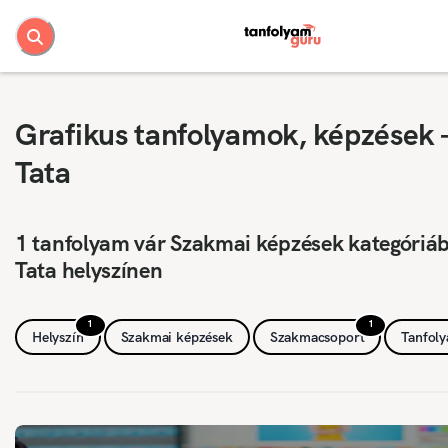
Grafikus tanfolyamok, képzések 
Tata
1 tanfolyam vár Szakmai képzések kategóriá
Tata helyszínen
1
1
Helyszín
Szakmai képzések
Szakmacsoport
Tanfol