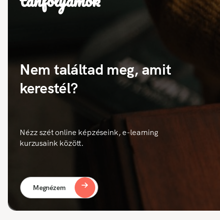
tanfolyamok
Nem találtad meg, amit
kerestél?
Nézz szét online képzéseink, e-learning
kurzusaink között.
Megnézem