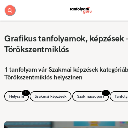
Grafikus tanfolyamok, képzések 
Törökszentmiklós
1 tanfolyam vár Szakmai képzések kategóriá
Törökszentmiklós helyszínen
1
1
Helyszín
Szakmai képzések
Szakmacsoport
Tanfol