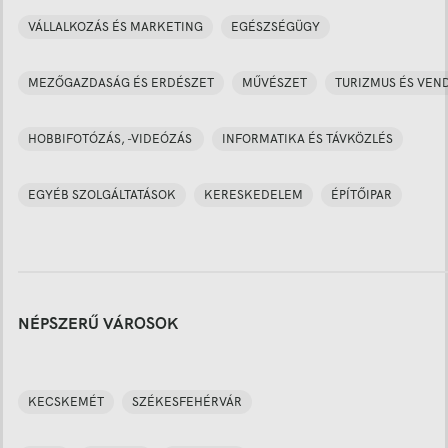
VÁLLALKOZÁS ÉS MARKETING
EGÉSZSÉGÜGY
MEZŐGAZDASÁG ÉS ERDÉSZET
MŰVÉSZET
TURIZMUS ÉS VEN
HOBBIFOTÓZÁS, -VIDEÓZÁS
INFORMATIKA ÉS TÁVKÖZLÉS
EGYÉB SZOLGÁLTATÁSOK
KERESKEDELEM
ÉPÍTŐIPAR
NÉPSZERŰ VÁROSOK
KECSKEMÉT
SZÉKESFEHÉRVÁR