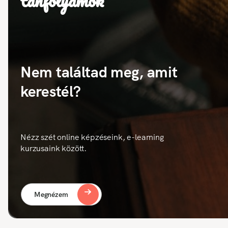
tanfolyamok
Nem találtad meg, amit
kerestél?
Nézz szét online képzéseink, e-learning
kurzusaink között.
Megnézem