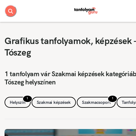
Grafikus tanfolyamok, képzések 
Tószeg
1 tanfolyam vár Szakmai képzések kategóriá
Tószeg helyszínen
1
1
Helyszín
Szakmai képzések
Szakmacsoport
Tanfol