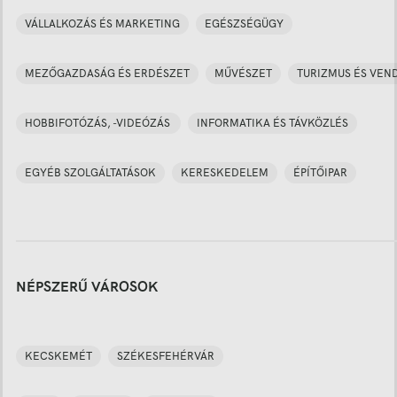
VÁLLALKOZÁS ÉS MARKETING
EGÉSZSÉGÜGY
MEZŐGAZDASÁG ÉS ERDÉSZET
MŰVÉSZET
TURIZMUS ÉS VEN
HOBBIFOTÓZÁS, -VIDEÓZÁS
INFORMATIKA ÉS TÁVKÖZLÉS
EGYÉB SZOLGÁLTATÁSOK
KERESKEDELEM
ÉPÍTŐIPAR
NÉPSZERŰ VÁROSOK
KECSKEMÉT
SZÉKESFEHÉRVÁR