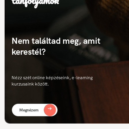
tanfolyamok
Nem találtad meg, amit
kerestél?
Nézz szét online képzéseink, e-learning
kurzusaink között.
Megnézem