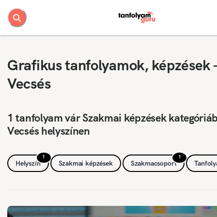
Grafikus tanfolyamok, képzések 
Vecsés
1 tanfolyam vár Szakmai képzések kategóriá
Vecsés helyszínen
1
1
Helyszín
Szakmai képzések
Szakmacsoport
Tanfol