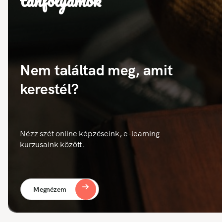
tanfolyamok
Nem találtad meg, amit
kerestél?
Nézz szét online képzéseink, e-learning
kurzusaink között.
Megnézem