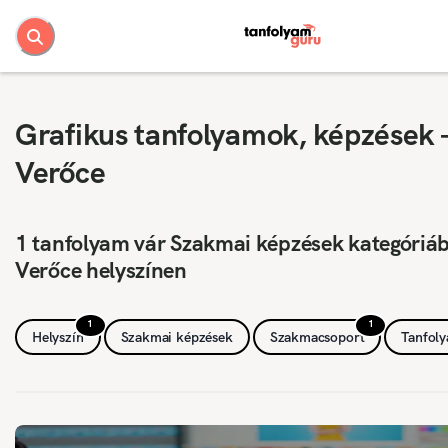
Grafikus tanfolyamok, képzések 
Verőce
1 tanfolyam vár Szakmai képzések kategóriá
Verőce helyszínen
1
1
Helyszín
Szakmai képzések
Szakmacsoport
Tanfol