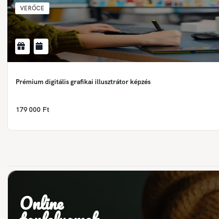
VERŐCE
Prémium digitális grafikai illusztrátor képzés
179 000 Ft
Online