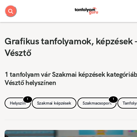
Grafikus tanfolyamok, képzések 
Vésztő
1 tanfolyam vár Szakmai képzések kategóriá
Vésztő helyszínen
1
1
Helyszín
Szakmai képzések
Szakmacsoport
Tanfol