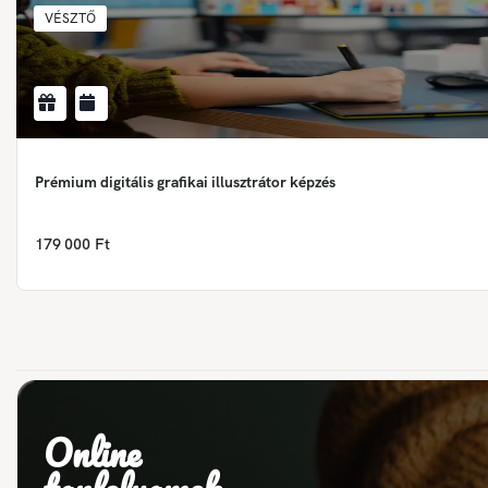
VÉSZTŐ
Prémium digitális grafikai illusztrátor képzés
179 000 Ft
Online