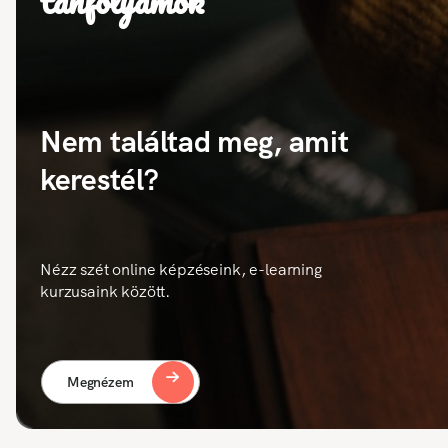
tanfolyamok
Nem találtad meg, amit
kerestél?
Nézz szét online képzéseink, e-learning
kurzusaink között.
Megnézem