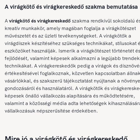
A virágkötő és virágkereskedő szakma bemutatása
A
virágkötő és virágkereskedő
szakma rendkívül sokoldalú é
kreatív munkakör, amely magában foglalja a virágkötészet
művészetét és az üzleti tevékenységeket. A virágkötők a
virágdíszek készítéséhez szükséges technikákat, stílusokat 
eszközöket használják. Ismerik a virágkötészet történetét é
fejlődését, valamint képesek alkalmazni a legújabb trendek
technikákat. A virágkereskedők pedig a virágok és dísznöv
értékesítésével foglalkoznak, közvetlen kapcsolatban állna
vásárlókkal, és szakszerű tájékoztatást nyújtanak a növény
gondozásáról és használatáról. A virágkötők és virágkeresk
képesek önálló vállalkozás alapítására és működtetésére,
valamint a közösségi média adta lehetőségek kihasználásár
vállalkozásuk népszerűsítése érdekében.
Mire jó a virágkötő és virágkereskedő