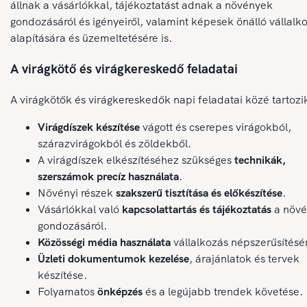
állnak a vásárlókkal, tájékoztatást adnak a növények
gondozásáról és igényeiről, valamint képesek önálló vállalk
alapítására és üzemeltetésére is.
A virágkötő és virágkereskedő feladatai
A virágkötők és virágkereskedők napi feladatai közé tartozi
Virágdíszek készítése
vágott és cserepes virágokból,
szárazvirágokból és zöldekből.
A virágdíszek elkészítéséhez szükséges
technikák,
szerszámok precíz használata
.
Növényi részek
szakszerű tisztítása és előkészítése
.
Vásárlókkal való
kapcsolattartás és tájékoztatás
a növ
gondozásáról.
Közösségi média használata
vállalkozás népszerűsítésé
Üzleti dokumentumok kezelése
, árajánlatok és tervek
készítése.
Folyamatos
önképzés
és a legújabb trendek követése.