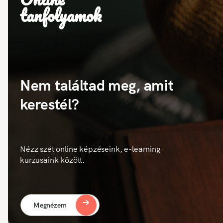
tanfolyamok
Nem találtad meg, amit
kerestél?
Nézz szét online képzéseink, e-learning
kurzusaink között.
Megnézem