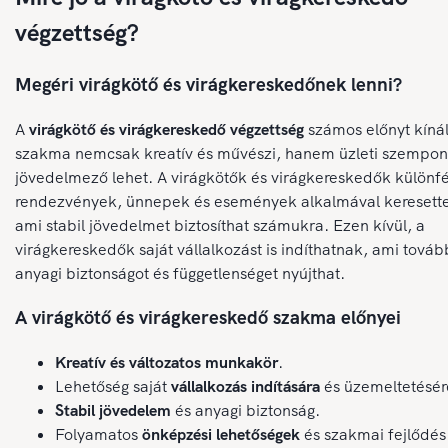
végzettség?
Megéri virágkötő és virágkereskedőnek lenni?
A
virágkötő és virágkereskedő végzettség
számos előnyt kínál
szakma nemcsak kreatív és művészi, hanem üzleti szempont
jövedelmező lehet. A virágkötők és virágkereskedők különf
rendezvények, ünnepek és események alkalmával keresett
ami stabil jövedelmet biztosíthat számukra. Ezen kívül, a
virágkereskedők saját vállalkozást is indíthatnak, ami továb
anyagi biztonságot és függetlenséget nyújthat.
A virágkötő és virágkereskedő szakma előnyei
Kreatív és változatos munkakör
.
Lehetőség saját
vállalkozás indítására
és üzemeltetésér
Stabil jövedelem
és anyagi biztonság.
Folyamatos
önképzési lehetőségek
és szakmai fejlődés