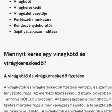
Virágkötő
Virágkereskedő
Virágüzlet vezetője
Kertészeti munkatárs
Rendezvénydekoratőr
Saját vállalkozás indítása
Mennyit keres egy virágkötő és
virágkereskedő?
A virágkötő és virágkereskedő fizetése
A virágkötők és virágkereskedők fizetése változó, és számos
tényezőtől függ.
Az elérhető fizetésekről itt írtunk bővebben
TanfolyamOKJ.hu blogban.
Általánosságban elmondható, h
fizetés mértéke függ a munkavégzés helyétől, a tapasztalattó
munkakör jellegétől. A virágkötők és virágkereskedők kezd