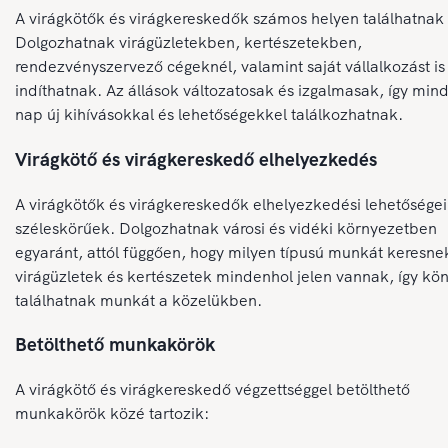
A virágkötők és virágkereskedők számos helyen találhatnak á
Dolgozhatnak virágüzletekben, kertészetekben,
rendezvényszervező cégeknél, valamint saját vállalkozást is
indíthatnak. Az állások változatosak és izgalmasak, így min
nap új kihívásokkal és lehetőségekkel találkozhatnak.
Virágkötő és virágkereskedő elhelyezkedés
A virágkötők és virágkereskedők elhelyezkedési lehetőségei
széleskörűek. Dolgozhatnak városi és vidéki környezetben
egyaránt, attól függően, hogy milyen típusú munkát keresne
virágüzletek és kertészetek mindenhol jelen vannak, így kö
találhatnak munkát a közelükben.
Betölthető munkakörök
A virágkötő és virágkereskedő végzettséggel betölthető
munkakörök közé tartozik: