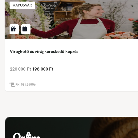
KAPOSVÁR
Virágkötő és virágkereskedő képzés
220 000 Ft
198 000 Ft
PK:
08124006
Online