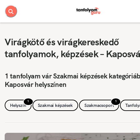
Virágkötő és virágkereskedő
tanfolyamok, képzések – Kaposvá
1 tanfolyam vár Szakmai képzések kategóriá
Kaposvár helyszínen
1
1
Helyszín
Szakmai képzések
Szakmacsoport
Tanfol