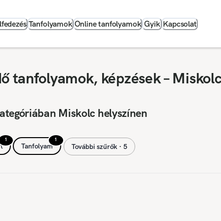
lfedezés
Tanfolyamok
Online tanfolyamok
Gyik
Kapcsolat
dő tanfolyamok, képzések – Miskol
ategóriában Miskolc helyszínen
1
1
t
Tanfolyam
További szűrők ∙ 5