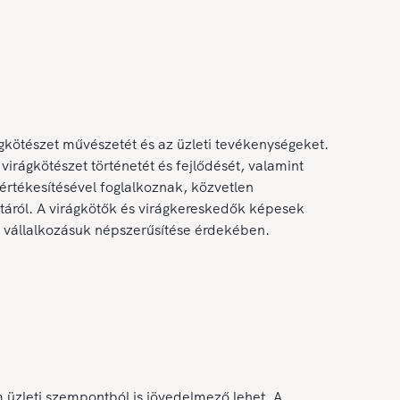
gkötészet művészetét és az üzleti tevékenységeket.
virágkötészet történetét és fejlődését, valamint
értékesítésével foglalkoznak, közvetlen
táról. A virágkötők és virágkereskedők képesek
a vállalkozásuk népszerűsítése érdekében.
üzleti szempontból is jövedelmező lehet. A