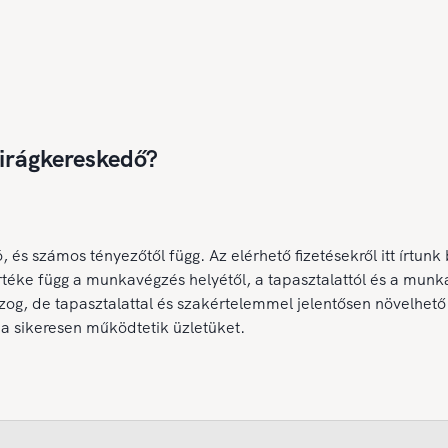
virágkereskedő?
ó, és számos tényezőtől függ.
Az elérhető fizetésekről itt írt
téke függ a munkavégzés helyétől, a tapasztalattól és a munka
og, de tapasztalattal és szakértelemmel jelentősen növelhető.
a sikeresen működtetik üzletüket.