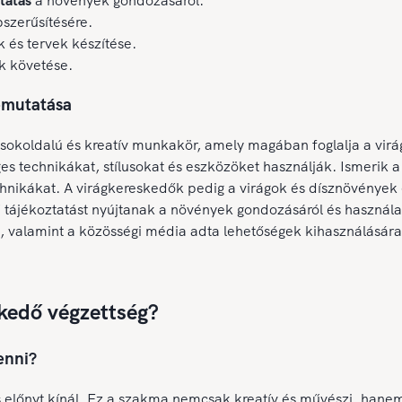
tatás
a növények gondozásáról.
szerűsítésére.
k és tervek készítése.
k követése.
emutatása
okoldalú és kreatív munkakör, amely magában foglalja a virá
s technikákat, stílusokat és eszközöket használják. Ismerik a 
hnikákat. A virágkereskedők pedig a virágok és dísznövények 
ű tájékoztatást nyújtanak a növények gondozásáról és használa
e, valamint a közösségi média adta lehetőségek kihasználásár
skedő végzettség?
enni?
előnyt kínál. Ez a szakma nemcsak kreatív és művészi, hanem 