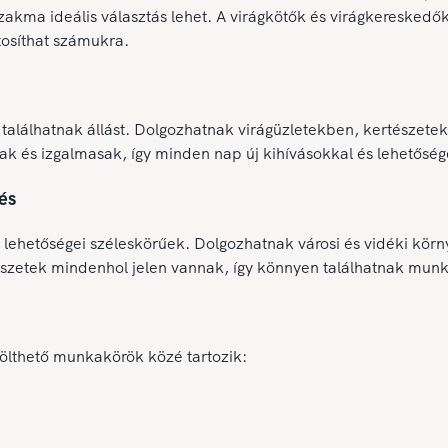
szakma ideális választás lehet. A virágkötők és virágkeresk
tosíthat számukra.
találhatnak állást. Dolgozhatnak virágüzletekben, kertészete
osak és izgalmasak, így minden nap új kihívásokkal és lehetősé
és
 lehetőségei széleskörűek. Dolgozhatnak városi és vidéki körn
észetek mindenhol jelen vannak, így könnyen találhatnak mun
tölthető munkakörök közé tartozik: