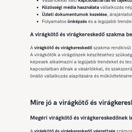
Vásárlókkal való
kapcsolattartás és tájékoz
Közösségi média használata
vállalkozás nép
Üzleti dokumentumok kezelése
, árajánlato
Folyamatos
önképzés
és a legújabb trende
A virágkötő és virágkereskedő szakma b
A
virágkötő és virágkereskedő
szakma rendkívül s
A virágkötők a virágdíszek készítéséhez szüksége
képesek alkalmazni a legújabb trendeket és tec
kapcsolatban állnak a vásárlókkal, és szakszer
önálló vállalkozás alapítására és működtetésér
Mire jó a virágkötő és virágkere
Megéri virágkötő és virágkereskedőnek l
A
virágkötő és virágkereskedő végzettség
számos 