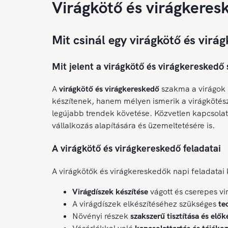
Virágkötő és virágkeres
Mit csinál egy virágkötő és virá
Mit jelent a virágkötő és virágkereskedő
A
virágkötő és virágkereskedő
szakma a virágok 
készítenek, hanem mélyen ismerik a virágkötészet
legújabb trendek követése. Közvetlen kapcsolat
vállalkozás alapítására és üzemeltetésére is.
A virágkötő és virágkereskedő feladatai
A virágkötők és virágkereskedők napi feladatai 
Virágdíszek készítése
vágott és cserepes vi
A virágdíszek elkészítéséhez szükséges
te
Növényi részek
szakszerű tisztítása és elők