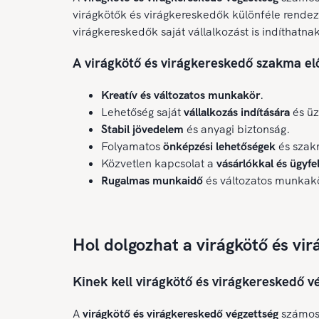
virágkötők és virágkereskedők különféle rendez
virágkereskedők saját vállalkozást is indíthatna
A virágkötő és virágkereskedő szakma el
Kreatív és változatos munkakör
.
Lehetőség saját
vállalkozás indítására
és üz
Stabil jövedelem
és anyagi biztonság.
Folyamatos
önképzési lehetőségek
és szakm
Közvetlen kapcsolat a
vásárlókkal és ügyfe
Rugalmas munkaidő
és változatos munkak
Hol dolgozhat a virágkötő és vi
Kinek kell virágkötő és virágkereskedő v
A
virágkötő és virágkereskedő végzettség
számos 