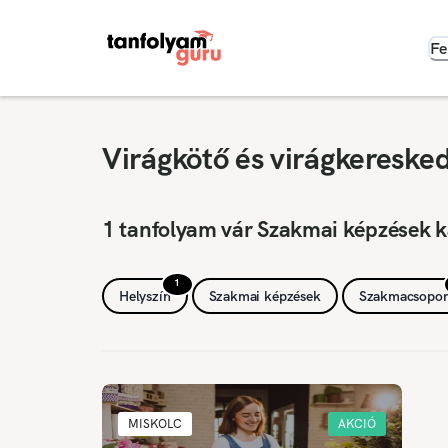
Fe
Virágkötő és virágkereske
1 tanfolyam vár Szakmai képzések k
1
Helyszín
Szakmai képzések
Szakmacsopor
MISKOLC
AKCIÓ