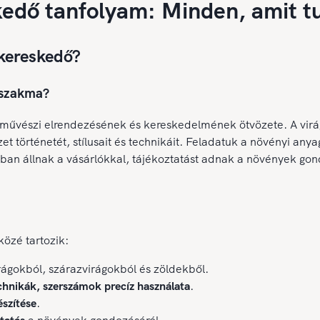
kedő tanfolyam: Minden, amit t
gkereskedő?
 szakma?
művészi elrendezésének és kereskedelmének ötvözete. A virá
 történetét, stílusait és technikáit. Feladatuk a növényi anyag
ban állnak a vásárlókkal, tájékoztatást adnak a növények gond
közé tartozik:
rágokból, szárazvirágokból és zöldekből.
chnikák, szerszámok precíz használata
.
észítése
.