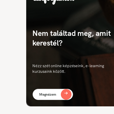
Nem találtad meg, amit
kerestél?
Nézz szét online képzéseink, e-learning
kurzusaink között.
Megnézem