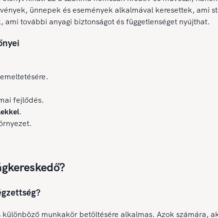
vények, ünnepek és események alkalmával keresettek, ami stab
k, ami további anyagi biztonságot és függetlenséget nyújthat.
őnyei
emeltetésére.
ai fejlődés.
lekkel
.
örnyezet.
rágkereskedő?
égzettség?
különböző munkakör betöltésére alkalmas. Azok számára, aki