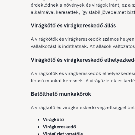
érdeklődnek a növények és virágok iránt, ez a 
alkalmával keresettek, így stabil jövedelmet biz
Virágkötő és virágkereskedő állás
A virágkötők és virágkereskedők számos helyen 
vállalkozást is indíthatnak. Az állások változat
Virágkötő és virágkereskedő elhelyezked
A virágkötők és virágkereskedők elhelyezkedési
típusú munkát keresnek. A virágüzletek és kert
Betölthető munkakörök
A virágkötő és virágkereskedő végzettséggel be
Virágkötő
Virágkereskedő
Virágüzlet vezetője