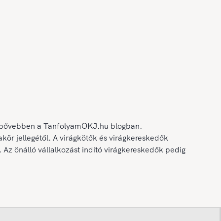
unk bővebben a TanfolyamOKJ.hu blogban.
kör jellegétől. A virágkötők és virágkereskedők
 Az önálló vállalkozást indító virágkereskedők pedig