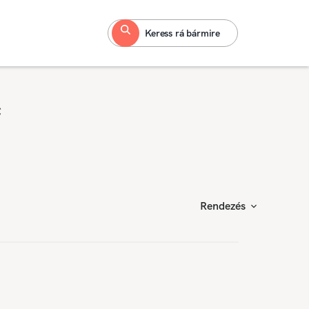
Keress rá bármire
c
Rendezés