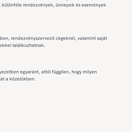
edők különféle rendezvények, ünnepek és események
kben, rendezvényszervező cégeknél, valamint saját
gekkel találkozhatnak.
yezetben egyaránt, attól függően, hogy milyen
kát a közelükben.