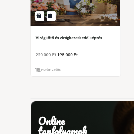
Virágkötő és virágkereskedő képzés
220 000 Ft
198 000 Ft
PK:
08124006
Online
tanfolyamok