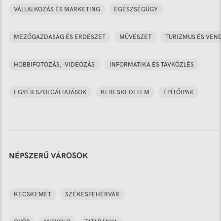
VÁLLALKOZÁS ÉS MARKETING
EGÉSZSÉGÜGY
MEZŐGAZDASÁG ÉS ERDÉSZET
MŰVÉSZET
TURIZMUS ÉS VEN
HOBBIFOTÓZÁS, -VIDEÓZÁS
INFORMATIKA ÉS TÁVKÖZLÉS
EGYÉB SZOLGÁLTATÁSOK
KERESKEDELEM
ÉPÍTŐIPAR
NÉPSZERŰ VÁROSOK
KECSKEMÉT
SZÉKESFEHÉRVÁR