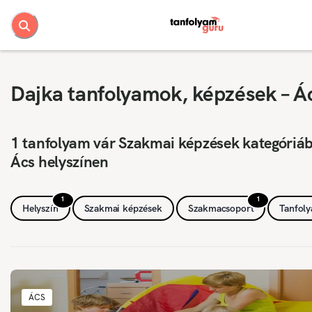
Dajka tanfolyamok, képzések – Á
1 tanfolyam vár Szakmai képzések kategóriá
Ács helyszínen
1
1
Helyszín
Szakmai képzések
Szakmacsoport
Tanfol
ÁCS