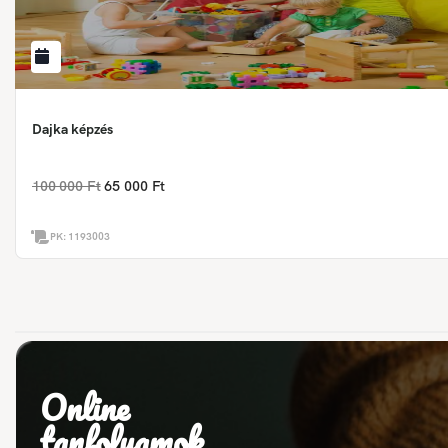
Dajka képzés
100 000 Ft
65 000 Ft
PK:
1193003
Online
tanfolyamok