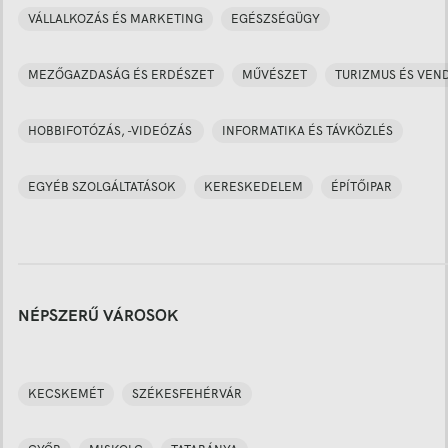
VÁLLALKOZÁS ÉS MARKETING
EGÉSZSÉGÜGY
MEZŐGAZDASÁG ÉS ERDÉSZET
MŰVÉSZET
TURIZMUS ÉS VEN
HOBBIFOTÓZÁS, -VIDEÓZÁS
INFORMATIKA ÉS TÁVKÖZLÉS
EGYÉB SZOLGÁLTATÁSOK
KERESKEDELEM
ÉPÍTŐIPAR
NÉPSZERŰ VÁROSOK
KECSKEMÉT
SZÉKESFEHÉRVÁR