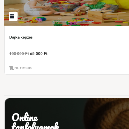
Dajka képzés
100 000 Ft
65 000 Ft
PK:
1193003
Online
tanfolyamok