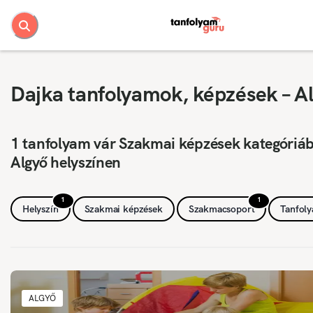
Dajka tanfolyamok, képzések – A
1 tanfolyam vár Szakmai képzések kategóriá
Algyő helyszínen
1
1
Helyszín
Szakmai képzések
Szakmacsoport
Tanfol
ALGYŐ