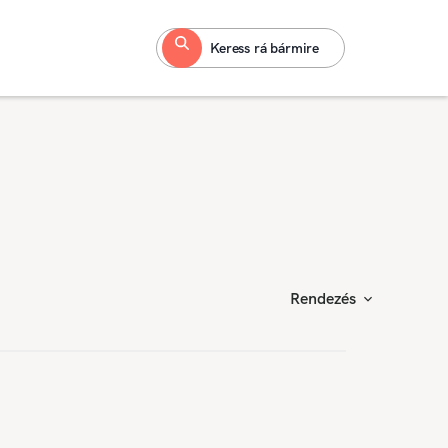
Keress rá bármire
Rendezés