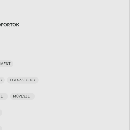
OPORTOK
SMENT
G
EGÉSZSÉGÜGY
ZET
MŰVÉSZET