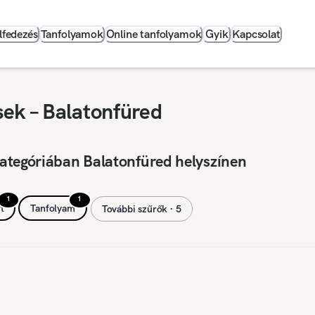
lfedezés
Tanfolyamok
Online tanfolyamok
Gyik
Kapcsolat
ek – Balatonfüred
ategóriában Balatonfüred helyszínen
1
1
t
Tanfolyam
További szűrők ∙ 5