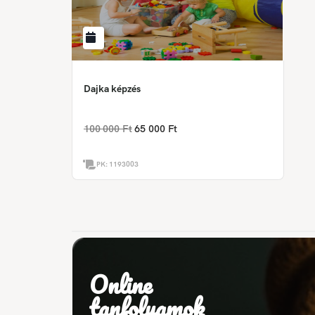
Dajka képzés
100 000 Ft
65 000 Ft
PK:
1193003
Online
tanfolyamok