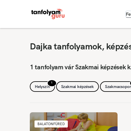
Fe
Dajka tanfolyamok, képzés
1 tanfolyam vár Szakmai képzések k
1
Helyszín
Szakmai képzések
Szakmacsopor
BALATONFÜRED