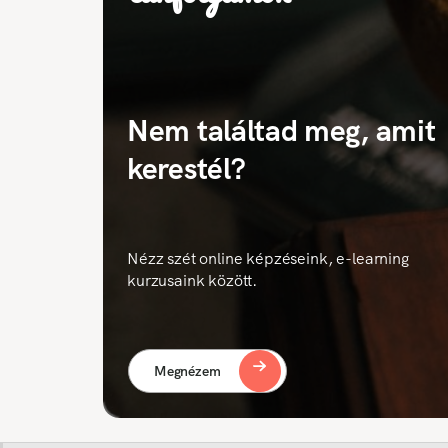
Nem találtad meg, amit
kerestél?
Nézz szét online képzéseink, e-learning
kurzusaink között.
Megnézem