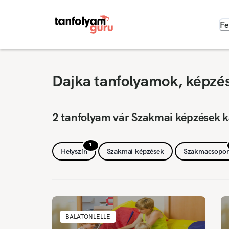
Fe
Dajka tanfolyamok, képzés
2 tanfolyam vár Szakmai képzések k
1
Helyszín
Szakmai képzések
Szakmacsopor
BALATONLELLE