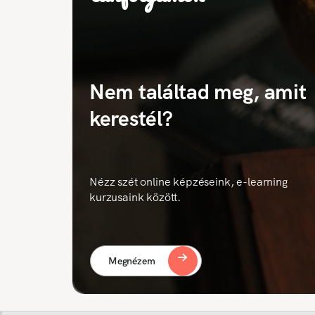
Nem találtad meg, amit
kerestél?
Nézz szét online képzéseink, e-learning
kurzusaink között.
Megnézem