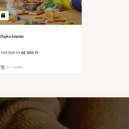
Dajka képzés
100 000 Ft
65 000 Ft
PK:
1193003