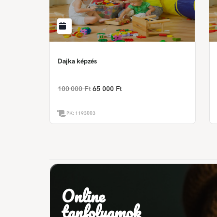
Dajka képzés
100 000 Ft
65 000 Ft
PK:
1193003
Online
tanfolyamok