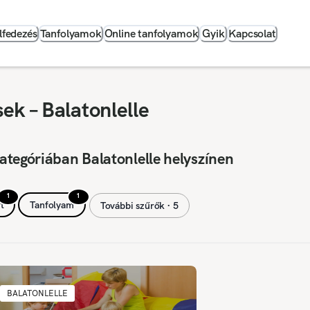
lfedezés
Tanfolyamok
Online tanfolyamok
Gyik
Kapcsolat
ek – Balatonlelle
ategóriában Balatonlelle helyszínen
1
1
t
Tanfolyam
További szűrők ∙ 5
BALATONLELLE