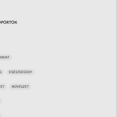
OPORTOK
SMENT
G
EGÉSZSÉGÜGY
ZET
MŰVÉSZET