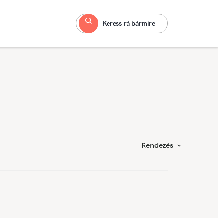
Keress rá bármire
Rendezés