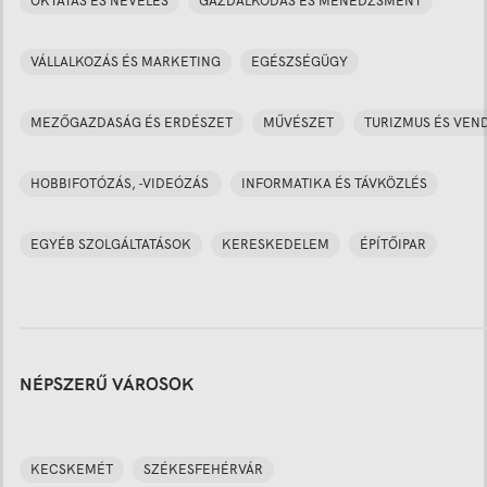
OKTATÁS ÉS NEVELÉS
GAZDÁLKODÁS ÉS MENEDZSMENT
VÁLLALKOZÁS ÉS MARKETING
EGÉSZSÉGÜGY
MEZŐGAZDASÁG ÉS ERDÉSZET
MŰVÉSZET
TURIZMUS ÉS VEN
HOBBIFOTÓZÁS, -VIDEÓZÁS
INFORMATIKA ÉS TÁVKÖZLÉS
EGYÉB SZOLGÁLTATÁSOK
KERESKEDELEM
ÉPÍTŐIPAR
NÉPSZERŰ VÁROSOK
KECSKEMÉT
SZÉKESFEHÉRVÁR