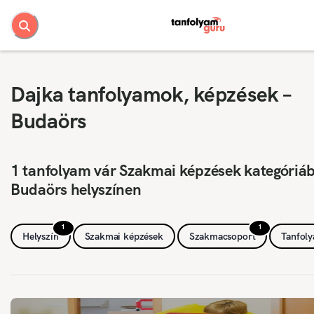
Dajka tanfolyamok, képzések –
Budaörs
1 tanfolyam vár Szakmai képzések kategóriá
Budaörs helyszínen
1
1
Helyszín
Szakmai képzések
Szakmacsoport
Tanfol