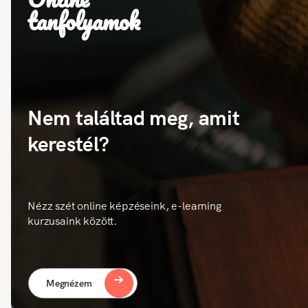
tanfolyamok
Nem találtad meg, amit
kerestél?
Nézz szét online képzéseink, e-learning
kurzusaink között.
Megnézem