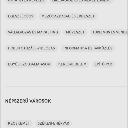
OKTATÁS ÉS NEVELÉS
GAZDÁLKODÁS ÉS MENEDZSMENT
EGÉSZSÉGÜGY
MEZŐGAZDASÁG ÉS ERDÉSZET
VÁLLALKOZÁS ÉS MARKETING
MŰVÉSZET
TURIZMUS ÉS VENDÉ
HOBBIFOTÓZÁS, -VIDEÓZÁS
INFORMATIKA ÉS TÁVKÖZLÉS
EGYÉB SZOLGÁLTATÁSOK
KERESKEDELEM
ÉPÍTŐIPAR
NÉPSZERŰ VÁROSOK
KECSKEMÉT
SZÉKESFEHÉRVÁR