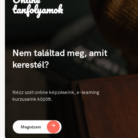
tanfolyamok
Nem találtad meg, amit
kerestél?
Nézz szét online képzéseink, e-learning
kurzusaink között.
Megnézem