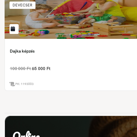
DEVECSER
Dajka képzés
100 000 Ft
65 000 Ft
PK:
1193003
Online