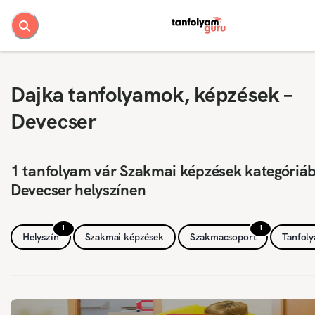
Dajka tanfolyamok, képzések –
Devecser
1 tanfolyam vár Szakmai képzések kategóriá
Devecser helyszínen
1
1
Helyszín
Szakmai képzések
Szakmacsoport
Tanfol