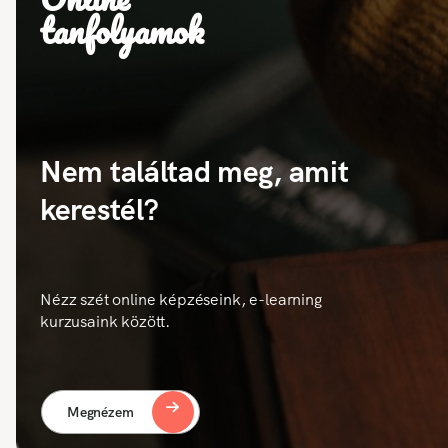
tanfolyamok
Nem találtad meg, amit
kerestél?
Nézz szét online képzéseink, e-learning
kurzusaink között.
Megnézem