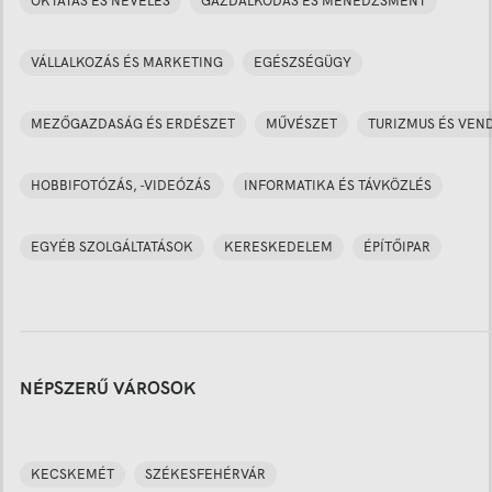
OKTATÁS ÉS NEVELÉS
GAZDÁLKODÁS ÉS MENEDZSMENT
VÁLLALKOZÁS ÉS MARKETING
EGÉSZSÉGÜGY
MEZŐGAZDASÁG ÉS ERDÉSZET
MŰVÉSZET
TURIZMUS ÉS VEN
HOBBIFOTÓZÁS, -VIDEÓZÁS
INFORMATIKA ÉS TÁVKÖZLÉS
EGYÉB SZOLGÁLTATÁSOK
KERESKEDELEM
ÉPÍTŐIPAR
NÉPSZERŰ VÁROSOK
KECSKEMÉT
SZÉKESFEHÉRVÁR