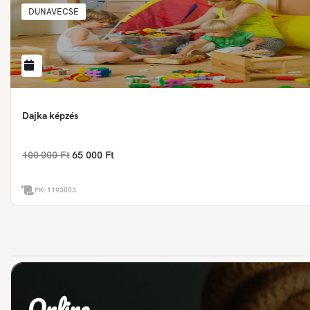
DUNAVECSE
Dajka képzés
100 000 Ft
65 000 Ft
PK:
1193003
Online