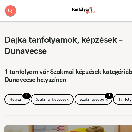
Dajka tanfolyamok, képzések –
Dunavecse
1 tanfolyam vár Szakmai képzések kategóriá
Dunavecse helyszínen
1
1
Helyszín
Szakmai képzések
Szakmacsoport
Tanfol