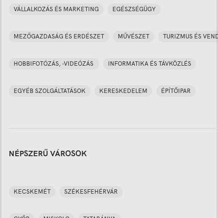
VÁLLALKOZÁS ÉS MARKETING
EGÉSZSÉGÜGY
MEZŐGAZDASÁG ÉS ERDÉSZET
MŰVÉSZET
TURIZMUS ÉS VEN
HOBBIFOTÓZÁS, -VIDEÓZÁS
INFORMATIKA ÉS TÁVKÖZLÉS
EGYÉB SZOLGÁLTATÁSOK
KERESKEDELEM
ÉPÍTŐIPAR
NÉPSZERŰ VÁROSOK
KECSKEMÉT
SZÉKESFEHÉRVÁR