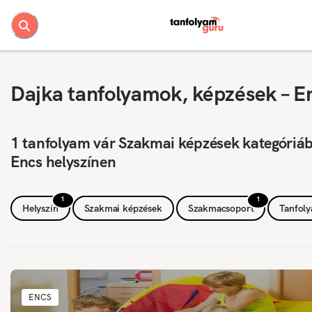
Dajka tanfolyamok, képzések – E
1 tanfolyam vár Szakmai képzések kategóriá
Encs helyszínen
1
1
Helyszín
Szakmai képzések
Szakmacsoport
Tanfol
ENCS