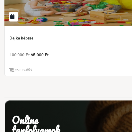
Dajka képzés
100 000 Ft
65 000 Ft
PK:
1193003
Online
tanfolyamok