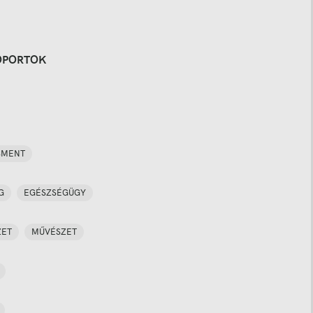
OPORTOK
SMENT
G
EGÉSZSÉGÜGY
ZET
MŰVÉSZET