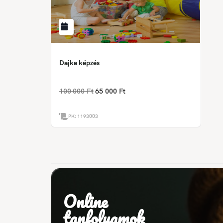
Dajka képzés
100 000 Ft
65 000 Ft
PK:
1193003
Online
tanfolyamok