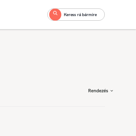
Keress rá bármire
Rendezés