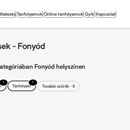
lfedezés
Tanfolyamok
Online tanfolyamok
Gyik
Kapcsolat
sek – Fonyód
ategóriában Fonyód helyszínen
1
1
t
Tanfolyam
További szűrők ∙ 5