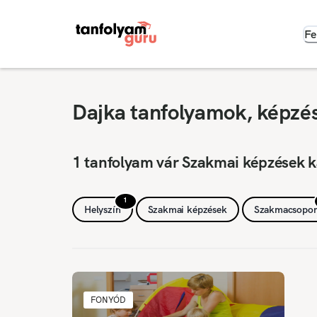
Fe
Dajka tanfolyamok, képzé
1 tanfolyam vár Szakmai képzések k
1
Helyszín
Szakmai képzések
Szakmacsopor
FONYÓD