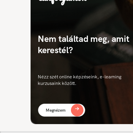
Nem találtad meg, amit
kerestél?
Nézz szét online képzéseink, e-learning
kurzusaink között.
Megnézem