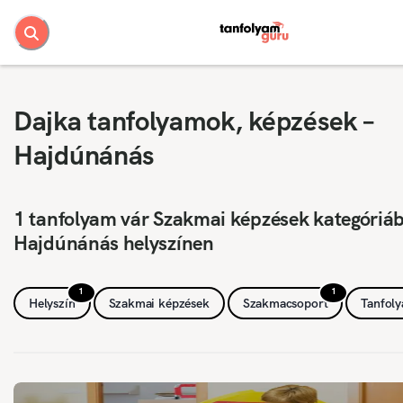
Dajka tanfolyamok, képzések –
Hajdúnánás
1 tanfolyam vár Szakmai képzések kategóriá
Hajdúnánás helyszínen
1
1
Helyszín
Szakmai képzések
Szakmacsoport
Tanfol