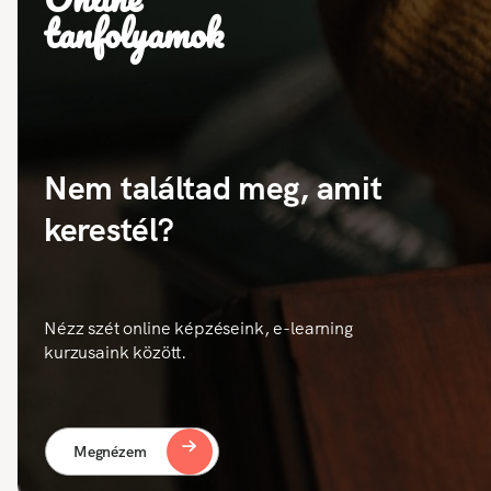
tanfolyamok
Nem találtad meg, amit
kerestél?
Nézz szét online képzéseink, e-learning
kurzusaink között.
Megnézem