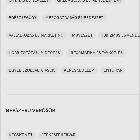
OKTATÁS ÉS NEVELÉS
GAZDÁLKODÁS ÉS MENEDZSMENT
EGÉSZSÉGÜGY
MEZŐGAZDASÁG ÉS ERDÉSZET
VÁLLALKOZÁS ÉS MARKETING
MŰVÉSZET
TURIZMUS ÉS VENDÉ
HOBBIFOTÓZÁS, -VIDEÓZÁS
INFORMATIKA ÉS TÁVKÖZLÉS
EGYÉB SZOLGÁLTATÁSOK
KERESKEDELEM
ÉPÍTŐIPAR
NÉPSZERŰ VÁROSOK
KECSKEMÉT
SZÉKESFEHÉRVÁR