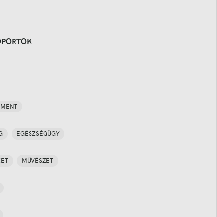
OPORTOK
SMENT
G
EGÉSZSÉGÜGY
ZET
MŰVÉSZET