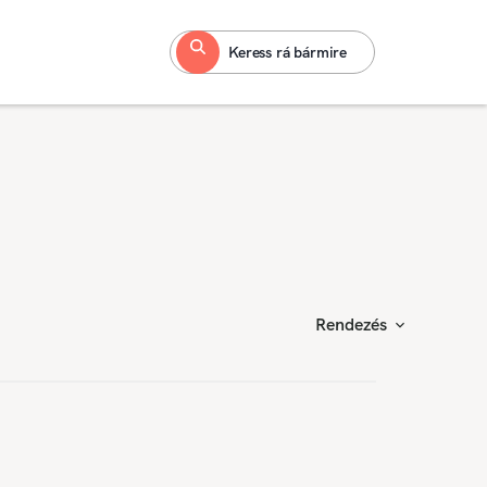
Keress rá bármire
Rendezés