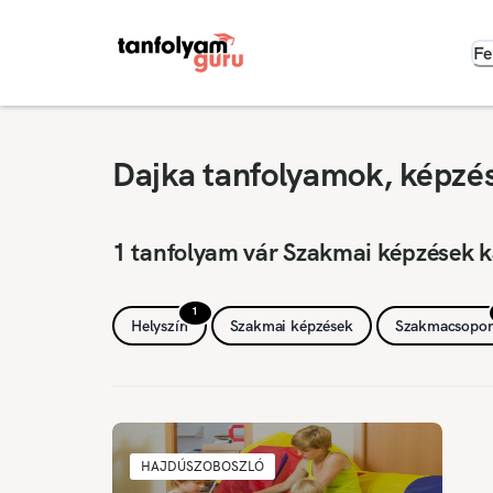
Fe
Dajka tanfolyamok, képzés
1 tanfolyam vár Szakmai képzések k
1
Helyszín
Szakmai képzések
Szakmacsopor
HAJDÚSZOBOSZLÓ