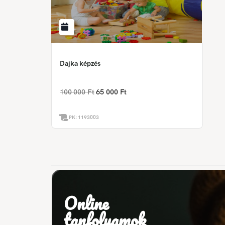
Dajka képzés
100 000 Ft
65 000 Ft
PK:
1193003
Online
tanfolyamok