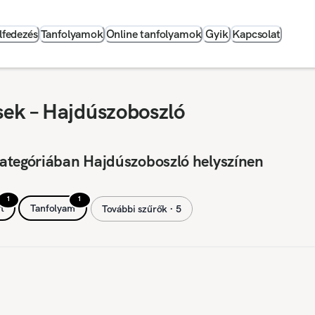
lfedezés
Tanfolyamok
Online tanfolyamok
Gyik
Kapcsolat
ek – Hajdúszoboszló
ategóriában Hajdúszoboszló helyszínen
1
1
t
Tanfolyam
További szűrők ∙ 5