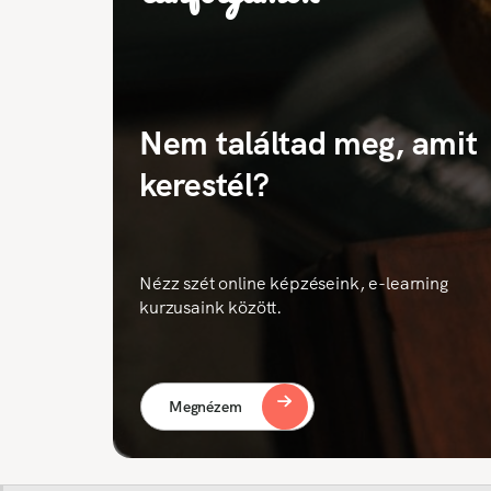
Nem találtad meg, amit
kerestél?
Nézz szét online képzéseink, e-learning
kurzusaink között.
Megnézem