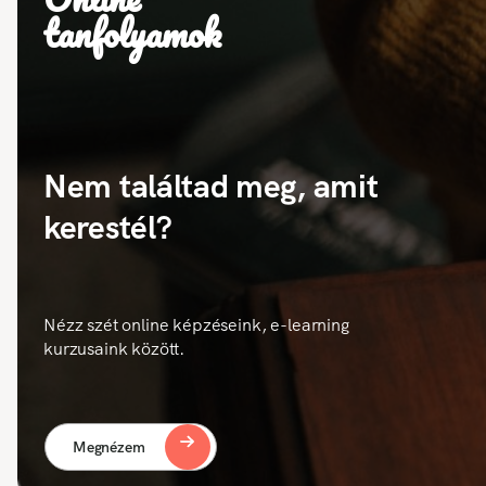
tanfolyamok
Nem találtad meg, amit
kerestél?
Nézz szét online képzéseink, e-learning
kurzusaink között.
Megnézem