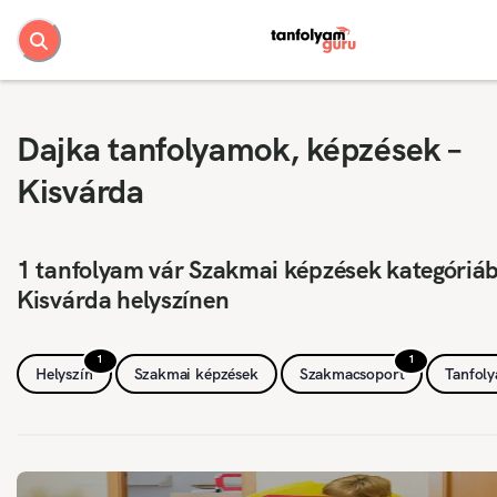
Dajka tanfolyamok, képzések –
Kisvárda
1 tanfolyam vár Szakmai képzések kategóriá
Kisvárda helyszínen
1
1
Helyszín
Szakmai képzések
Szakmacsoport
Tanfol