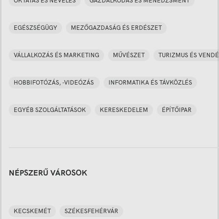
OKTATÁS ÉS NEVELÉS
GAZDÁLKODÁS ÉS MENEDZSMENT
EGÉSZSÉGÜGY
MEZŐGAZDASÁG ÉS ERDÉSZET
VÁLLALKOZÁS ÉS MARKETING
MŰVÉSZET
TURIZMUS ÉS VENDÉ
HOBBIFOTÓZÁS, -VIDEÓZÁS
INFORMATIKA ÉS TÁVKÖZLÉS
EGYÉB SZOLGÁLTATÁSOK
KERESKEDELEM
ÉPÍTŐIPAR
NÉPSZERŰ VÁROSOK
KECSKEMÉT
SZÉKESFEHÉRVÁR