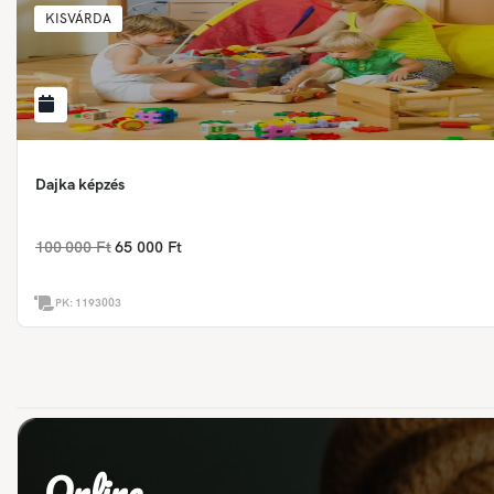
KISVÁRDA
Dajka képzés
100 000 Ft
65 000 Ft
PK:
1193003
Online