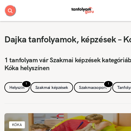
Dajka tanfolyamok, képzések – K
1 tanfolyam vár Szakmai képzések kategóriá
Kóka helyszínen
1
1
Helyszín
Szakmai képzések
Szakmacsoport
Tanfol
KÓKA