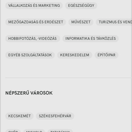
VÁLLALKOZÁS ÉS MARKETING
EGÉSZSÉGÜGY
MEZŐGAZDASÁG ÉS ERDÉSZET
MŰVÉSZET
TURIZMUS ÉS VEN
HOBBIFOTÓZÁS, -VIDEÓZÁS
INFORMATIKA ÉS TÁVKÖZLÉS
EGYÉB SZOLGÁLTATÁSOK
KERESKEDELEM
ÉPÍTŐIPAR
NÉPSZERŰ VÁROSOK
KECSKEMÉT
SZÉKESFEHÉRVÁR