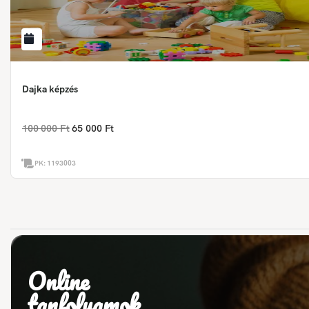
Dajka képzés
100 000 Ft
65 000 Ft
PK:
1193003
Online
tanfolyamok