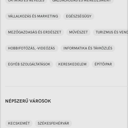
OKTATÁS ÉS NEVELÉS
GAZDÁLKODÁS ÉS MENEDZSMENT
VÁLLALKOZÁS ÉS MARKETING
EGÉSZSÉGÜGY
MEZŐGAZDASÁG ÉS ERDÉSZET
MŰVÉSZET
TURIZMUS ÉS VEN
HOBBIFOTÓZÁS, -VIDEÓZÁS
INFORMATIKA ÉS TÁVKÖZLÉS
EGYÉB SZOLGÁLTATÁSOK
KERESKEDELEM
ÉPÍTŐIPAR
NÉPSZERŰ VÁROSOK
KECSKEMÉT
SZÉKESFEHÉRVÁR