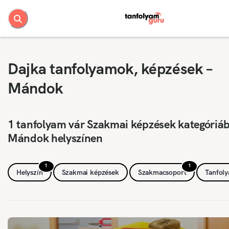
Dajka tanfolyamok, képzések –
Mándok
1 tanfolyam vár Szakmai képzések kategóriá
Mándok helyszínen
1
1
Helyszín
Szakmai képzések
Szakmacsoport
Tanfol