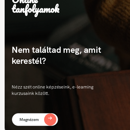
tanfolyamok
Nem találtad meg, amit
kerestél?
Nézz szét online képzéseink, e-learning
kurzusaink között.
Megnézem