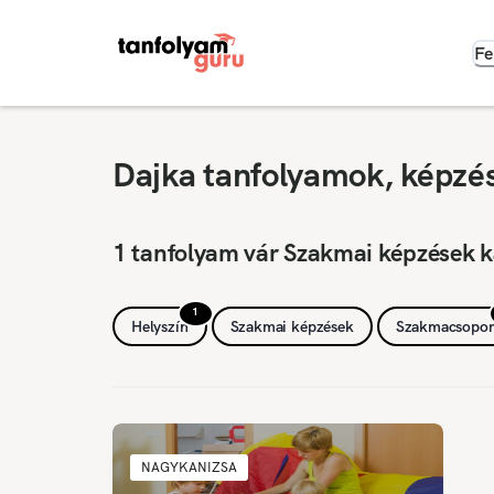
Fe
Dajka tanfolyamok, képzé
1 tanfolyam vár Szakmai képzések k
1
Helyszín
Szakmai képzések
Szakmacsopor
NAGYKANIZSA