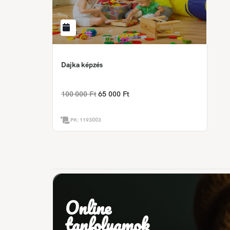
Dajka képzés
100 000 Ft
65 000 Ft
PK:
1193003
Online
tanfolyamok