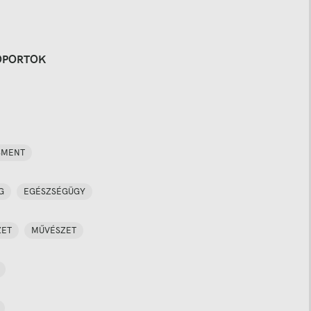
OPORTOK
SMENT
G
EGÉSZSÉGÜGY
ZET
MŰVÉSZET