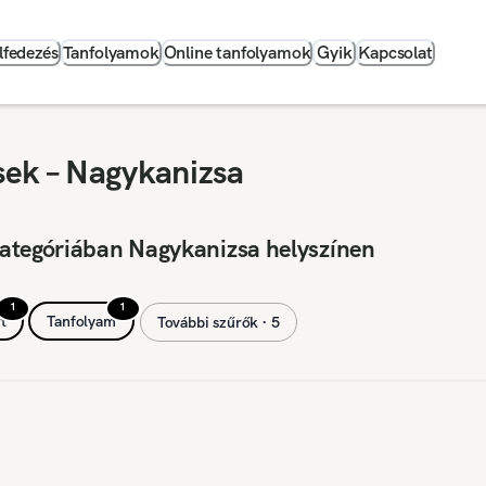
lfedezés
Tanfolyamok
Online tanfolyamok
Gyik
Kapcsolat
sek – Nagykanizsa
ategóriában Nagykanizsa helyszínen
1
1
t
Tanfolyam
További szűrők ∙ 5