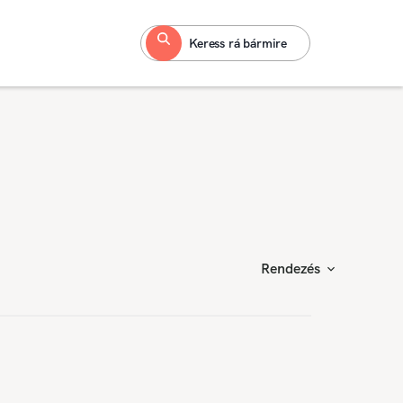
Keress rá bármire
Rendezés