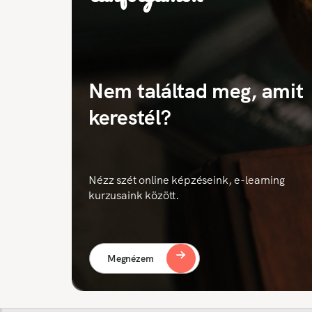
Nem találtad meg, amit
kerestél?
Nézz szét online képzéseink, e-learning
kurzusaink között.
Megnézem