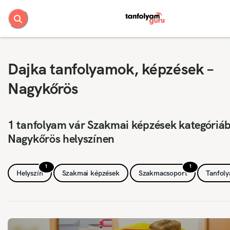
Dajka tanfolyamok, képzések –
Nagykőrös
1 tanfolyam vár Szakmai képzések kategóriá
Nagykőrös helyszínen
1
1
Helyszín
Szakmai képzések
Szakmacsoport
Tanfol