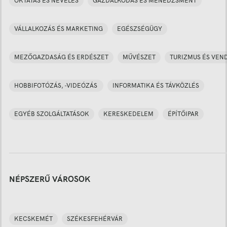
OKTATÁS ÉS NEVELÉS
GAZDÁLKODÁS ÉS MENEDZSMENT
VÁLLALKOZÁS ÉS MARKETING
EGÉSZSÉGÜGY
MEZŐGAZDASÁG ÉS ERDÉSZET
MŰVÉSZET
TURIZMUS ÉS VEN
HOBBIFOTÓZÁS, -VIDEÓZÁS
INFORMATIKA ÉS TÁVKÖZLÉS
EGYÉB SZOLGÁLTATÁSOK
KERESKEDELEM
ÉPÍTŐIPAR
NÉPSZERŰ VÁROSOK
KECSKEMÉT
SZÉKESFEHÉRVÁR