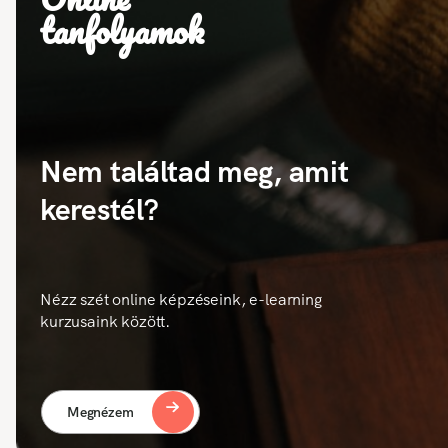
tanfolyamok
Nem találtad meg, amit
kerestél?
Nézz szét online képzéseink, e-learning
kurzusaink között.
Megnézem