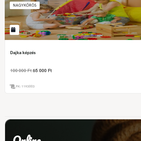
NAGYKŐRÖS
Dajka képzés
100 000 Ft
65 000 Ft
PK:
1193003
Online