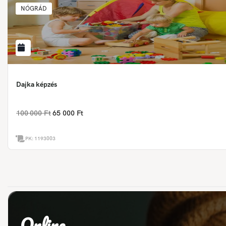
NÓGRÁD
Dajka képzés
100 000 Ft
65 000 Ft
PK:
1193003
Online