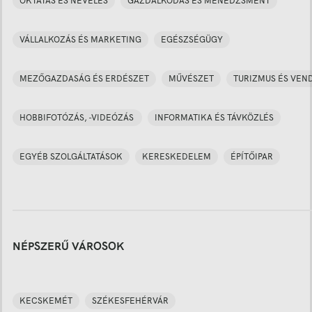
OKTATÁS ÉS NEVELÉS
GAZDÁLKODÁS ÉS MENEDZSMENT
VÁLLALKOZÁS ÉS MARKETING
EGÉSZSÉGÜGY
MEZŐGAZDASÁG ÉS ERDÉSZET
MŰVÉSZET
TURIZMUS ÉS VEN
HOBBIFOTÓZÁS, -VIDEÓZÁS
INFORMATIKA ÉS TÁVKÖZLÉS
EGYÉB SZOLGÁLTATÁSOK
KERESKEDELEM
ÉPÍTŐIPAR
NÉPSZERŰ VÁROSOK
KECSKEMÉT
SZÉKESFEHÉRVÁR