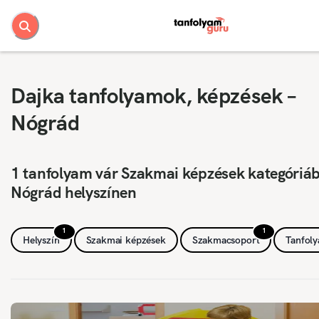
Dajka tanfolyamok, képzések –
Nógrád
1 tanfolyam vár Szakmai képzések kategóriá
Nógrád helyszínen
1
1
Helyszín
Szakmai képzések
Szakmacsoport
Tanfol