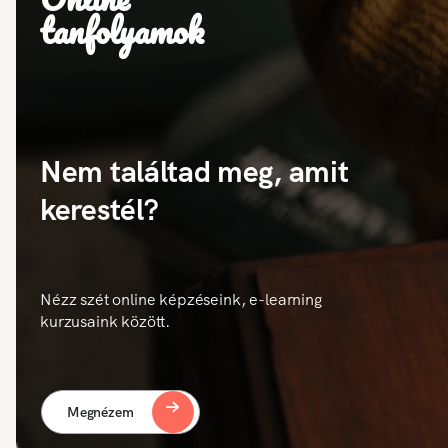
tanfolyamok
Nem találtad meg, amit
kerestél?
Nézz szét online képzéseink, e-learning
kurzusaink között.
Megnézem