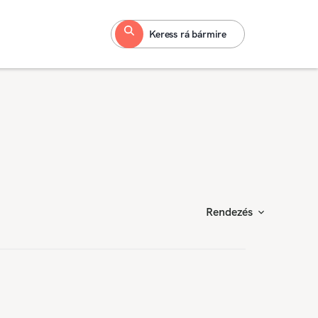
Keress rá bármire
Rendezés