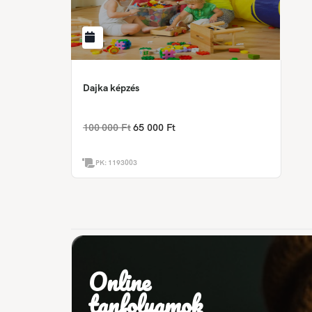
Dajka képzés
100 000 Ft
65 000 Ft
PK:
1193003
Online
tanfolyamok