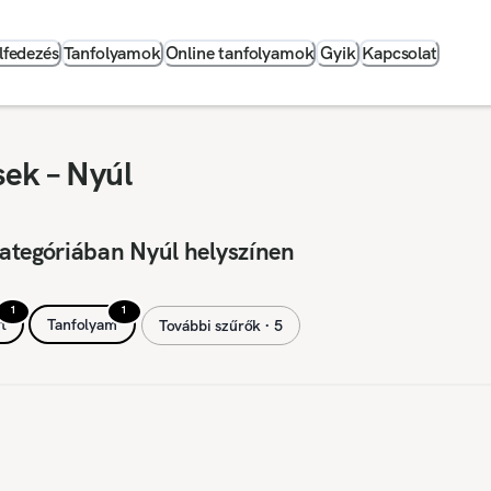
lfedezés
Tanfolyamok
Online tanfolyamok
Gyik
Kapcsolat
ek – Nyúl
ategóriában Nyúl helyszínen
1
1
t
Tanfolyam
További szűrők ∙ 5