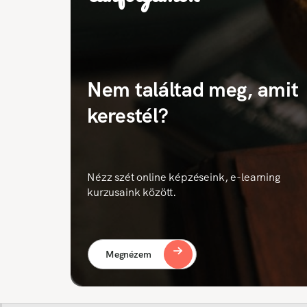
Nem találtad meg, amit
kerestél?
Nézz szét online képzéseink, e-learning
kurzusaink között.
Megnézem