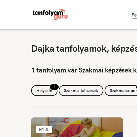
Fe
Dajka tanfolyamok, képzés
1 tanfolyam vár Szakmai képzések k
1
Helyszín
Szakmai képzések
Szakmacsopor
NYÚL