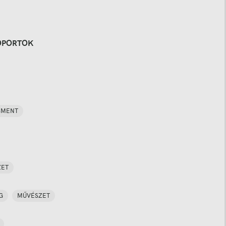
OPORTOK
SMENT
ZET
G
MŰVÉSZET