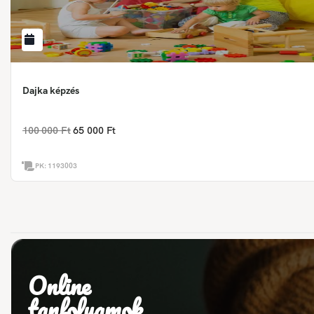
Dajka képzés
100 000 Ft
65 000 Ft
PK:
1193003
Online
tanfolyamok