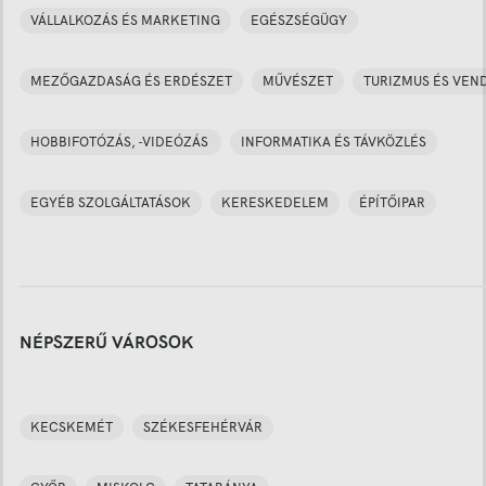
VÁLLALKOZÁS ÉS MARKETING
EGÉSZSÉGÜGY
MEZŐGAZDASÁG ÉS ERDÉSZET
MŰVÉSZET
TURIZMUS ÉS VEN
HOBBIFOTÓZÁS, -VIDEÓZÁS
INFORMATIKA ÉS TÁVKÖZLÉS
EGYÉB SZOLGÁLTATÁSOK
KERESKEDELEM
ÉPÍTŐIPAR
NÉPSZERŰ VÁROSOK
KECSKEMÉT
SZÉKESFEHÉRVÁR