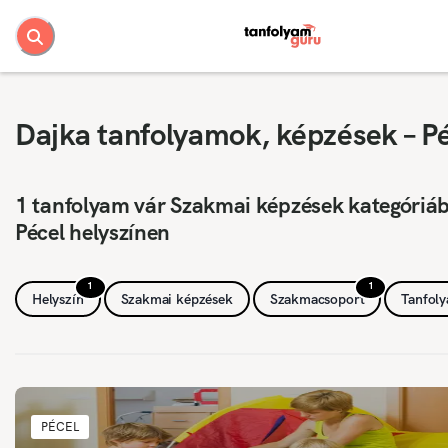
Dajka tanfolyamok, képzések – P
1 tanfolyam vár Szakmai képzések kategóriá
Pécel helyszínen
1
1
Helyszín
Szakmai képzések
Szakmacsoport
Tanfol
PÉCEL