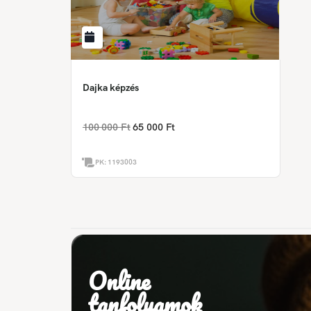
Dajka képzés
100 000 Ft
65 000 Ft
PK:
1193003
Online
tanfolyamok