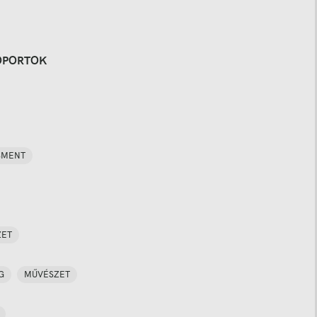
OPORTOK
SMENT
ZET
G
MŰVÉSZET