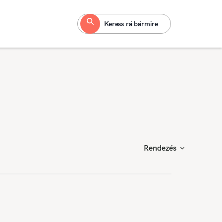
Keress rá bármire
Rendezés