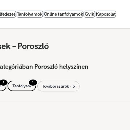
lfedezés
Tanfolyamok
Online tanfolyamok
Gyik
Kapcsolat
ek – Poroszló
ategóriában Poroszló helyszínen
1
1
t
Tanfolyam
További szűrők ∙ 5