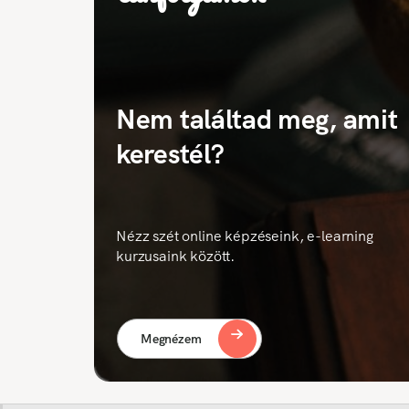
Nem találtad meg, amit
kerestél?
Nézz szét online képzéseink, e-learning
kurzusaink között.
Megnézem