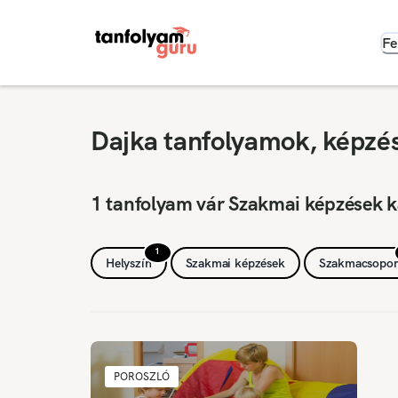
Fe
Dajka tanfolyamok, képzés
1 tanfolyam vár Szakmai képzések k
1
Helyszín
Szakmai képzések
Szakmacsopor
POROSZLÓ