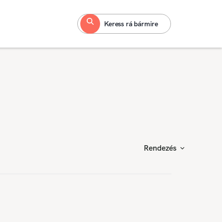
Keress rá bármire
Rendezés