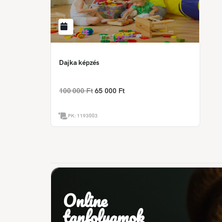
Dajka képzés
100 000 Ft
65 000 Ft
PK:
1193003
Online
tanfolyamok