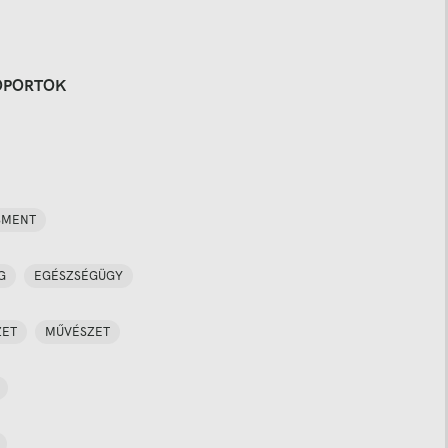
OPORTOK
SMENT
G
EGÉSZSÉGÜGY
ZET
MŰVÉSZET