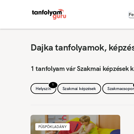
Fe
Dajka tanfolyamok, képzé
1 tanfolyam vár Szakmai képzések 
1
Helyszín
Szakmai képzések
Szakmacsopor
PÜSPÖKLADÁNY