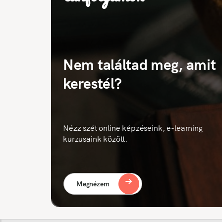
Nem találtad meg, amit
kerestél?
Nézz szét online képzéseink, e-learning
kurzusaink között.
Megnézem