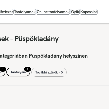
lfedezés
Tanfolyamok
Online tanfolyamok
Gyik
Kapcsolat
sek – Püspökladány
kategóriában Püspökladány helyszínen
1
1
t
Tanfolyam
További szűrők ∙ 5