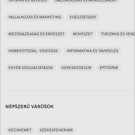
OKTATÁS ÉS NEVELÉS
GAZDÁLKODÁS ÉS MENEDZSMENT
VÁLLALKOZÁS ÉS MARKETING
EGÉSZSÉGÜGY
MEZŐGAZDASÁG ÉS ERDÉSZET
MŰVÉSZET
TURIZMUS ÉS VEN
HOBBIFOTÓZÁS, -VIDEÓZÁS
INFORMATIKA ÉS TÁVKÖZLÉS
EGYÉB SZOLGÁLTATÁSOK
KERESKEDELEM
ÉPÍTŐIPAR
NÉPSZERŰ VÁROSOK
KECSKEMÉT
SZÉKESFEHÉRVÁR