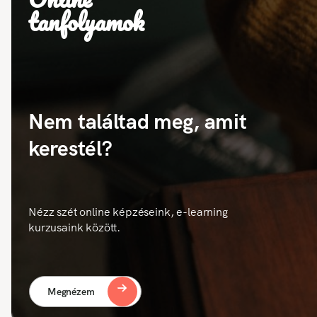
tanfolyamok
Nem találtad meg, amit
kerestél?
Nézz szét online képzéseink, e-learning
kurzusaink között.
Megnézem