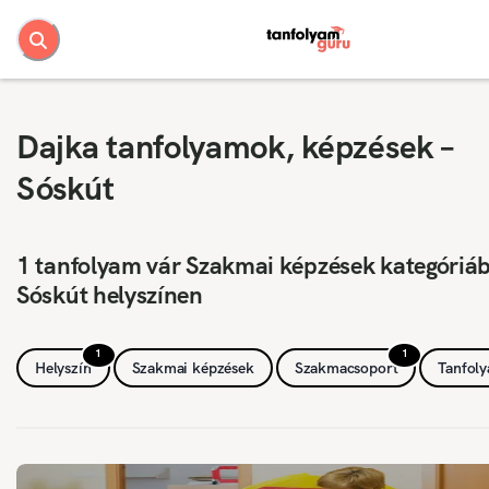
Dajka tanfolyamok, képzések –
Sóskút
1 tanfolyam vár Szakmai képzések kategóriá
Sóskút helyszínen
1
1
Helyszín
Szakmai képzések
Szakmacsoport
Tanfol