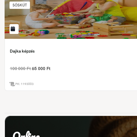
SÓSKÚT
Dajka képzés
100 000 Ft
65 000 Ft
PK:
1193003
Online