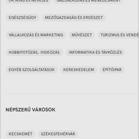
OKTATÁS ÉS NEVELÉS
GAZDÁLKODÁS ÉS MENEDZSMENT
EGÉSZSÉGÜGY
MEZŐGAZDASÁG ÉS ERDÉSZET
VÁLLALKOZÁS ÉS MARKETING
MŰVÉSZET
TURIZMUS ÉS VENDÉ
HOBBIFOTÓZÁS, -VIDEÓZÁS
INFORMATIKA ÉS TÁVKÖZLÉS
EGYÉB SZOLGÁLTATÁSOK
KERESKEDELEM
ÉPÍTŐIPAR
NÉPSZERŰ VÁROSOK
KECSKEMÉT
SZÉKESFEHÉRVÁR