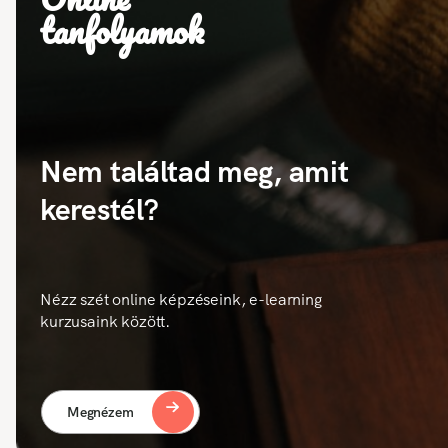
tanfolyamok
Nem találtad meg, amit
kerestél?
Nézz szét online képzéseink, e-learning
kurzusaink között.
Megnézem