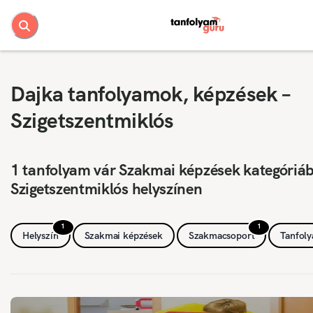
Dajka tanfolyamok, képzések –
Szigetszentmiklós
1 tanfolyam vár Szakmai képzések kategóriá
Szigetszentmiklós helyszínen
1
1
Helyszín
Szakmai képzések
Szakmacsoport
Tanfol