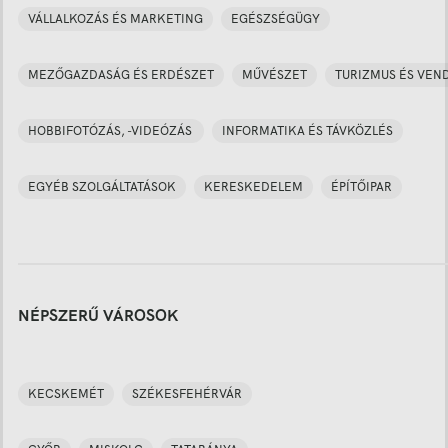
VÁLLALKOZÁS ÉS MARKETING
EGÉSZSÉGÜGY
MEZŐGAZDASÁG ÉS ERDÉSZET
MŰVÉSZET
TURIZMUS ÉS VEN
HOBBIFOTÓZÁS, -VIDEÓZÁS
INFORMATIKA ÉS TÁVKÖZLÉS
EGYÉB SZOLGÁLTATÁSOK
KERESKEDELEM
ÉPÍTŐIPAR
NÉPSZERŰ VÁROSOK
KECSKEMÉT
SZÉKESFEHÉRVÁR