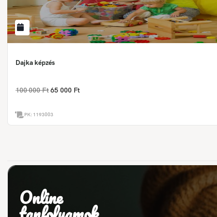
Dajka képzés
100 000 Ft
65 000 Ft
PK:
1193003
Online
tanfolyamok