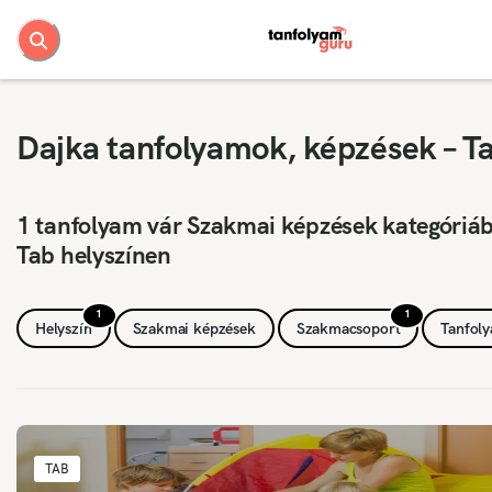
Dajka tanfolyamok, képzések – T
1 tanfolyam vár Szakmai képzések kategóriá
Tab helyszínen
1
1
Helyszín
Szakmai képzések
Szakmacsoport
Tanfol
TAB