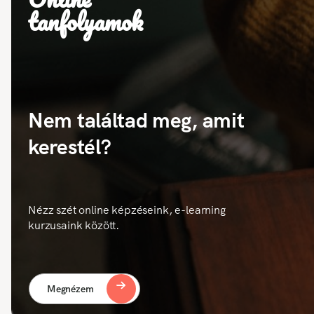
tanfolyamok
Nem találtad meg, amit
kerestél?
Nézz szét online képzéseink, e-learning
kurzusaink között.
Megnézem