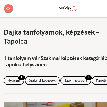
Dajka tanfolyamok, képzések –
Tapolca
1 tanfolyam vár Szakmai képzések kategóriá
Tapolca helyszínen
1
1
Helyszín
Szakmai képzések
Szakmacsoport
Tanfol