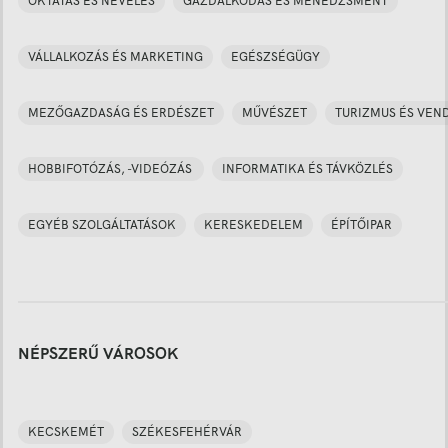
OKTATÁS ÉS NEVELÉS
GAZDÁLKODÁS ÉS MENEDZSMENT
VÁLLALKOZÁS ÉS MARKETING
EGÉSZSÉGÜGY
MEZŐGAZDASÁG ÉS ERDÉSZET
MŰVÉSZET
TURIZMUS ÉS VEN
HOBBIFOTÓZÁS, -VIDEÓZÁS
INFORMATIKA ÉS TÁVKÖZLÉS
EGYÉB SZOLGÁLTATÁSOK
KERESKEDELEM
ÉPÍTŐIPAR
NÉPSZERŰ VÁROSOK
KECSKEMÉT
SZÉKESFEHÉRVÁR