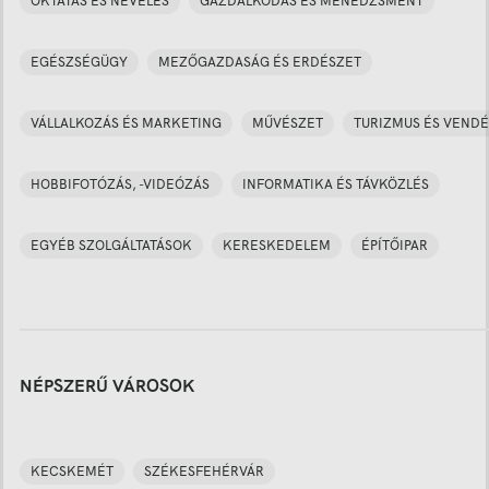
OKTATÁS ÉS NEVELÉS
GAZDÁLKODÁS ÉS MENEDZSMENT
EGÉSZSÉGÜGY
MEZŐGAZDASÁG ÉS ERDÉSZET
VÁLLALKOZÁS ÉS MARKETING
MŰVÉSZET
TURIZMUS ÉS VENDÉ
HOBBIFOTÓZÁS, -VIDEÓZÁS
INFORMATIKA ÉS TÁVKÖZLÉS
EGYÉB SZOLGÁLTATÁSOK
KERESKEDELEM
ÉPÍTŐIPAR
NÉPSZERŰ VÁROSOK
KECSKEMÉT
SZÉKESFEHÉRVÁR