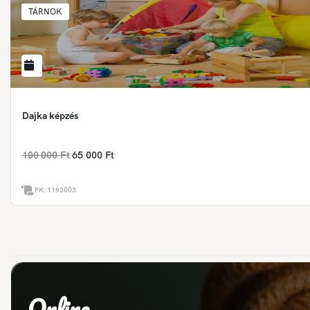
TÁRNOK
Dajka képzés
100 000 Ft
65 000 Ft
PK:
1193003
Online