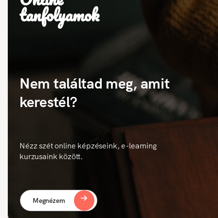
tanfolyamok
Nem találtad meg, amit
kerestél?
Nézz szét online képzéseink, e-learning
kurzusaink között.
Megnézem