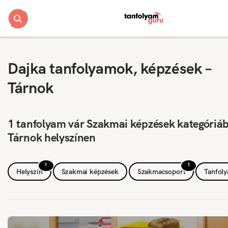
Dajka tanfolyamok, képzések –
Tárnok
1 tanfolyam vár Szakmai képzések kategóriá
Tárnok helyszínen
1
1
Helyszín
Szakmai képzések
Szakmacsoport
Tanfol