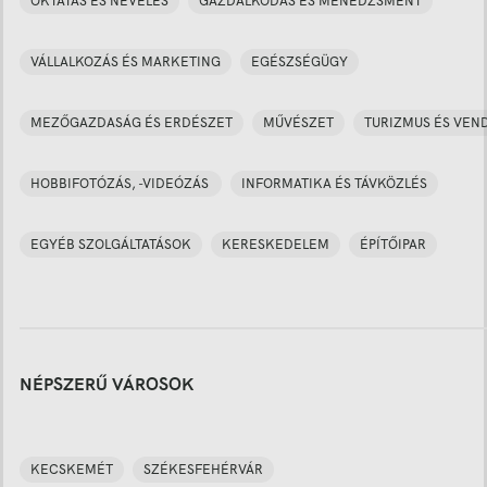
OKTATÁS ÉS NEVELÉS
GAZDÁLKODÁS ÉS MENEDZSMENT
VÁLLALKOZÁS ÉS MARKETING
EGÉSZSÉGÜGY
MEZŐGAZDASÁG ÉS ERDÉSZET
MŰVÉSZET
TURIZMUS ÉS VEN
HOBBIFOTÓZÁS, -VIDEÓZÁS
INFORMATIKA ÉS TÁVKÖZLÉS
EGYÉB SZOLGÁLTATÁSOK
KERESKEDELEM
ÉPÍTŐIPAR
NÉPSZERŰ VÁROSOK
KECSKEMÉT
SZÉKESFEHÉRVÁR