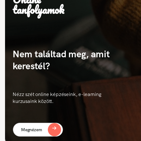
tanfolyamok
Nem találtad meg, amit
kerestél?
Nézz szét online képzéseink, e-learning
kurzusaink között.
Megnézem