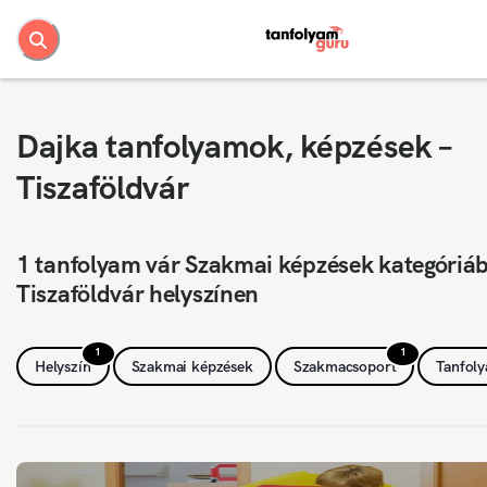
Dajka tanfolyamok, képzések –
Tiszaföldvár
1 tanfolyam vár Szakmai képzések kategóriá
Tiszaföldvár helyszínen
1
1
Helyszín
Szakmai képzések
Szakmacsoport
Tanfol