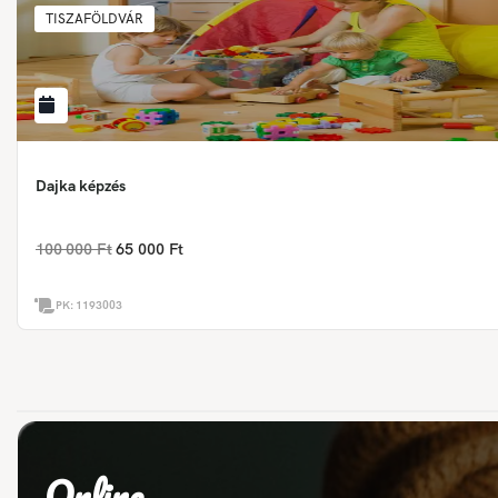
TISZAFÖLDVÁR
Dajka képzés
100 000 Ft
65 000 Ft
PK:
1193003
Online