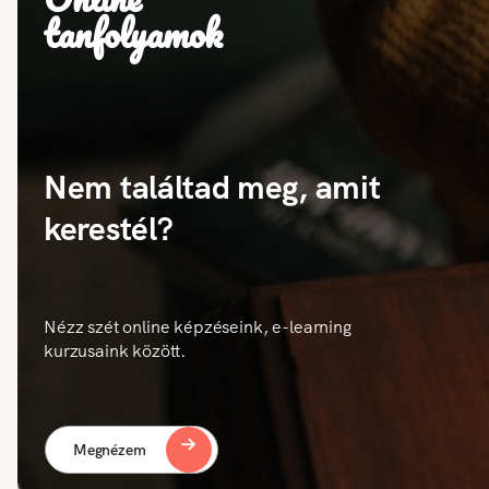
tanfolyamok
Nem találtad meg, amit
kerestél?
Nézz szét online képzéseink, e-learning
kurzusaink között.
Megnézem