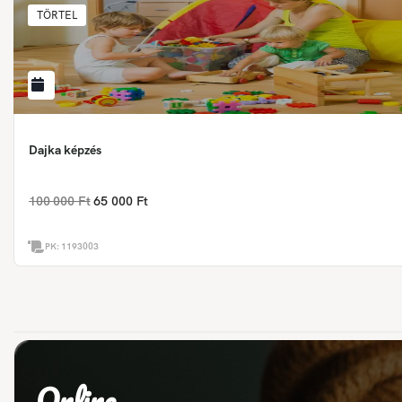
TÖRTEL
Dajka képzés
100 000 Ft
65 000 Ft
PK:
1193003
Online