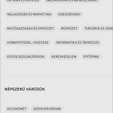
OKTATÁS ÉS NEVELÉS
GAZDÁLKODÁS ÉS MENEDZSMENT
VÁLLALKOZÁS ÉS MARKETING
EGÉSZSÉGÜGY
MEZŐGAZDASÁG ÉS ERDÉSZET
MŰVÉSZET
TURIZMUS ÉS VEN
HOBBIFOTÓZÁS, -VIDEÓZÁS
INFORMATIKA ÉS TÁVKÖZLÉS
EGYÉB SZOLGÁLTATÁSOK
KERESKEDELEM
ÉPÍTŐIPAR
NÉPSZERŰ VÁROSOK
KECSKEMÉT
SZÉKESFEHÉRVÁR