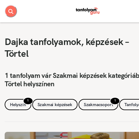
Dajka tanfolyamok, képzések –
Törtel
1 tanfolyam vár Szakmai képzések kategóriá
Törtel helyszínen
1
1
Helyszín
Szakmai képzések
Szakmacsoport
Tanfol