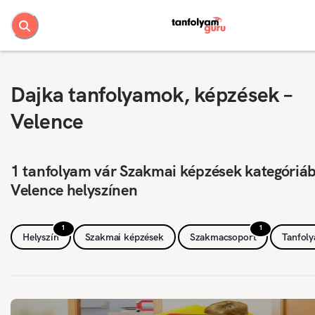
Dajka tanfolyamok, képzések –
Velence
1 tanfolyam vár Szakmai képzések kategóriá
Velence helyszínen
1
1
Helyszín
Szakmai képzések
Szakmacsoport
Tanfol