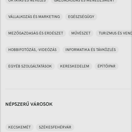
OKTATÁS ÉS NEVELÉS
GAZDÁLKODÁS ÉS MENEDZSMENT
VÁLLALKOZÁS ÉS MARKETING
EGÉSZSÉGÜGY
MEZŐGAZDASÁG ÉS ERDÉSZET
MŰVÉSZET
TURIZMUS ÉS VEN
HOBBIFOTÓZÁS, -VIDEÓZÁS
INFORMATIKA ÉS TÁVKÖZLÉS
EGYÉB SZOLGÁLTATÁSOK
KERESKEDELEM
ÉPÍTŐIPAR
NÉPSZERŰ VÁROSOK
KECSKEMÉT
SZÉKESFEHÉRVÁR