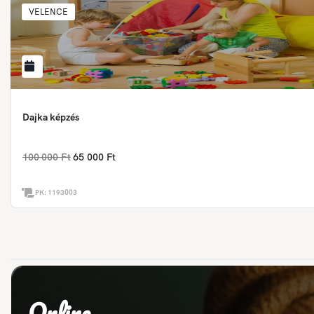
VELENCE
Dajka képzés
100 000 Ft
65 000 Ft
PK:
1193003
Online