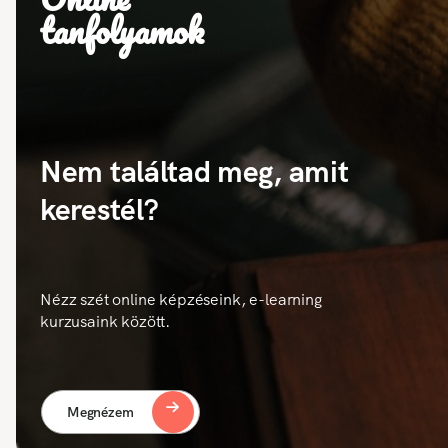
tanfolyamok
Nem találtad meg, amit
kerestél?
Nézz szét online képzéseink, e-learning
kurzusaink között.
Megnézem