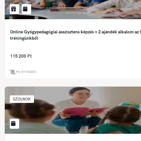
Online Gyógypedagógiai asszisztens képzés + 2 ajándék alkalom az
tréningünkből
115 200 Ft
PK:
01194001
SZOLNOK