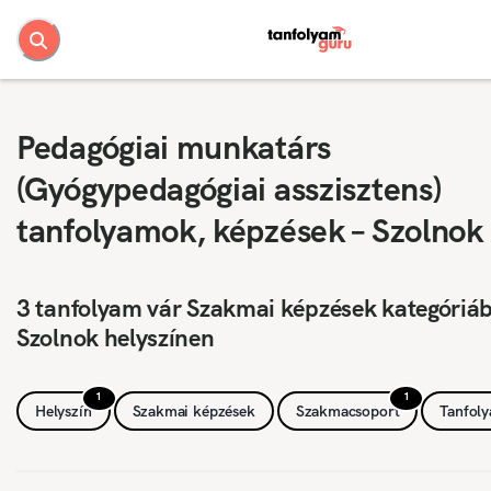
Pedagógiai munkatárs
(Gyógypedagógiai asszisztens)
tanfolyamok, képzések – Szolnok
3 tanfolyam vár Szakmai képzések kategóriá
Szolnok helyszínen
1
1
Helyszín
Szakmai képzések
Szakmacsoport
Tanfol