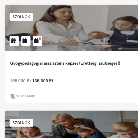
SZOLNOK
Gyógypedagógiai asszisztens képzés (Érettségi szükséges❗)
155 000 Ft
135 000 Ft
PK:
01194001
SZOLNOK