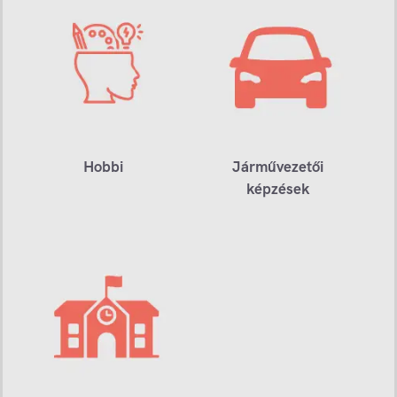
Hobbi
Járművezetői
képzések