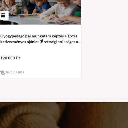
Gyógypedagógiai munkatárs képzés + Extra
kedvezményes ajánlat (Érettségi szükséges a
képzés megkezdéséhez!)
120 000 Ft
PK:
01194001