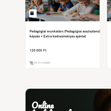
Pedagógiai munkatárs (Pedagógiai asszisztens)
képzés + Extra kedvezményes ajánlat
120 000 Ft
PK:
01194002
Online