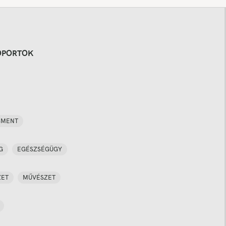
OPORTOK
SMENT
G
EGÉSZSÉGÜGY
ZET
MŰVÉSZET