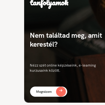
tanfolyamok
Nem találtad meg, amit
kerestél?
Nézz szét online képzéseink, e-learning
kurzusaink között.
Megnézem