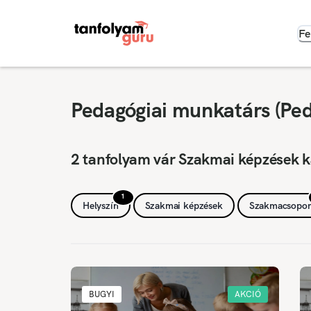
Fe
Pedagógiai munkatárs (Ped
2 tanfolyam vár Szakmai képzések k
1
Helyszín
Szakmai képzések
Szakmacsopor
BUGYI
AKCIÓ