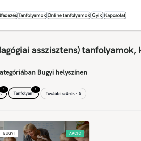
lfedezés
Tanfolyamok
Online tanfolyamok
Gyik
Kapcsolat
agógiai asszisztens) tanfolyamok, 
ategóriában Bugyi helyszínen
1
1
t
Tanfolyam
További szűrők ∙ 5
BUGYI
AKCIÓ