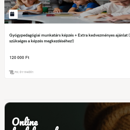
Gyógypedagógiai munkatárs képzés + Extra kedvezményes ajánlat (
szükséges a képzés megkezdéséhez!)
120 000 Ft
PK:
01194001
Online