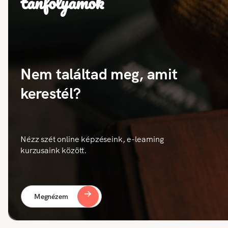
tanfolyamok
Nem találtad meg, amit
kerestél?
Nézz szét online képzéseink, e-learning
kurzusaink között.
Megnézem