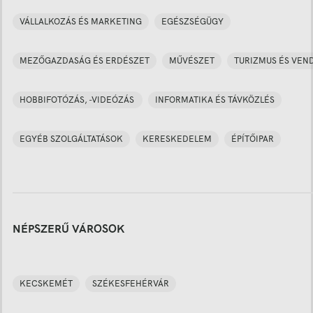
VÁLLALKOZÁS ÉS MARKETING
EGÉSZSÉGÜGY
MEZŐGAZDASÁG ÉS ERDÉSZET
MŰVÉSZET
TURIZMUS ÉS VEN
HOBBIFOTÓZÁS, -VIDEÓZÁS
INFORMATIKA ÉS TÁVKÖZLÉS
EGYÉB SZOLGÁLTATÁSOK
KERESKEDELEM
ÉPÍTŐIPAR
NÉPSZERŰ VÁROSOK
KECSKEMÉT
SZÉKESFEHÉRVÁR