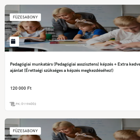
FÜZESABONY
Pedagógiai munkatárs (Pedagógiai asszisztens) képzés + Extra ked
ajánlat (Érettségi szükséges a képzés megkezdéséhez!)
120 000 Ft
PK:
01194002
FÜZESABONY