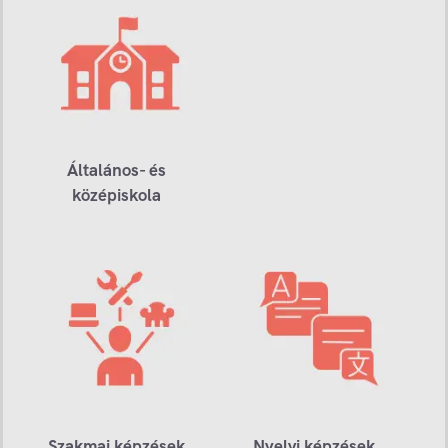
Általános- és
középiskola
Szakmai képzések
Nyelvi képzések