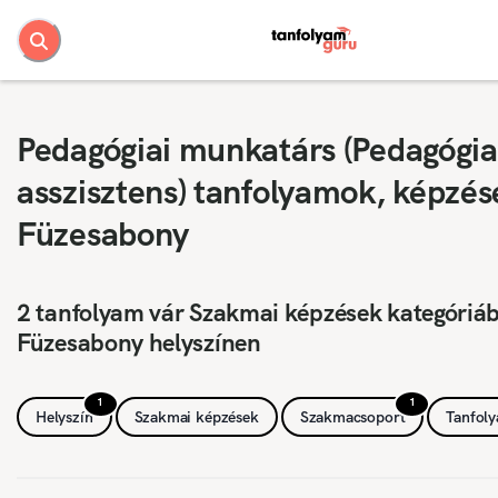
Pedagógiai munkatárs (Pedagógia
asszisztens) tanfolyamok, képzés
Füzesabony
2 tanfolyam vár Szakmai képzések kategóriá
Füzesabony helyszínen
1
1
Helyszín
Szakmai képzések
Szakmacsoport
Tanfol