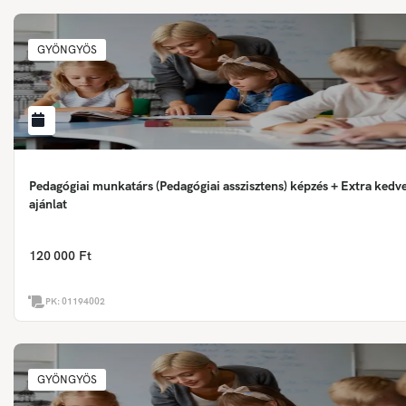
GYÖNGYÖS
Pedagógiai munkatárs (Pedagógiai asszisztens) képzés + Extra ked
ajánlat
120 000 Ft
PK:
01194002
GYÖNGYÖS