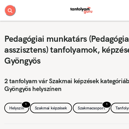
Pedagógiai munkatárs (Pedagógia
asszisztens) tanfolyamok, képzés
Gyöngyös
2 tanfolyam vár Szakmai képzések kategóriá
Gyöngyös helyszínen
1
1
Helyszín
Szakmai képzések
Szakmacsoport
Tanfol