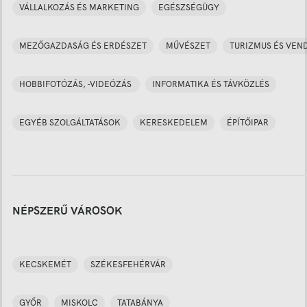
VÁLLALKOZÁS ÉS MARKETING
EGÉSZSÉGÜGY
MEZŐGAZDASÁG ÉS ERDÉSZET
MŰVÉSZET
TURIZMUS ÉS VEN
HOBBIFOTÓZÁS, -VIDEÓZÁS
INFORMATIKA ÉS TÁVKÖZLÉS
EGYÉB SZOLGÁLTATÁSOK
KERESKEDELEM
ÉPÍTŐIPAR
NÉPSZERŰ VÁROSOK
KECSKEMÉT
SZÉKESFEHÉRVÁR
GYŐR
MISKOLC
TATABÁNYA