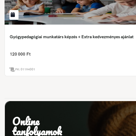
Gyógypedagógiai munkatárs képzés + Extra kedvezményes ajánlat
120 000 Ft
PK:
01194001
Online
tanfolyamok