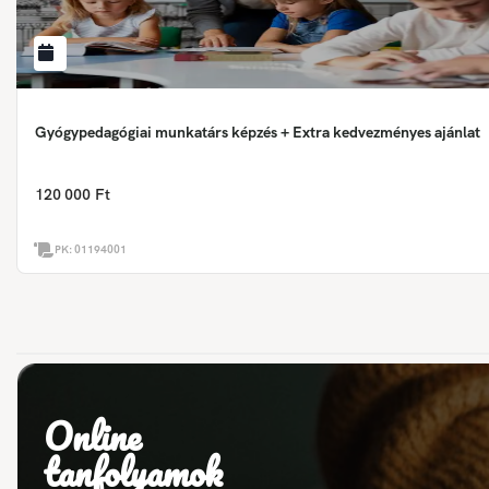
Gyógypedagógiai munkatárs képzés + Extra kedvezményes ajánlat
120 000 Ft
PK:
01194001
Online
tanfolyamok