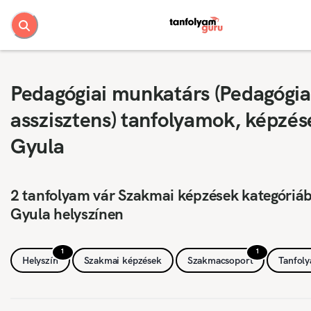
Pedagógiai munkatárs (Pedagógia
asszisztens) tanfolyamok, képzés
Gyula
2 tanfolyam vár Szakmai képzések kategóriá
Gyula helyszínen
1
1
Helyszín
Szakmai képzések
Szakmacsoport
Tanfol