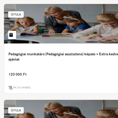
GYULA
Pedagógiai munkatárs (Pedagógiai asszisztens) képzés + Extra ked
ajánlat
120 000 Ft
PK:
01194002
GYULA