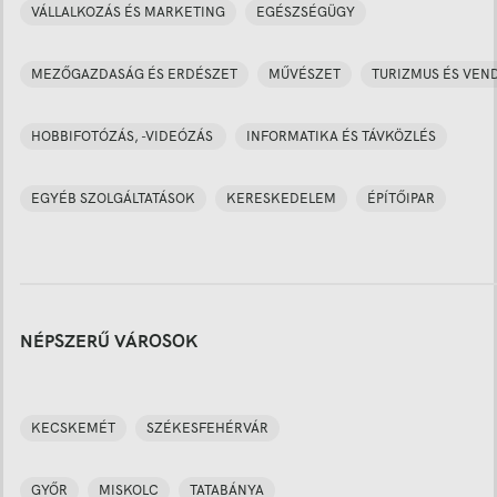
VÁLLALKOZÁS ÉS MARKETING
EGÉSZSÉGÜGY
MEZŐGAZDASÁG ÉS ERDÉSZET
MŰVÉSZET
TURIZMUS ÉS VEN
HOBBIFOTÓZÁS, -VIDEÓZÁS
INFORMATIKA ÉS TÁVKÖZLÉS
EGYÉB SZOLGÁLTATÁSOK
KERESKEDELEM
ÉPÍTŐIPAR
NÉPSZERŰ VÁROSOK
KECSKEMÉT
SZÉKESFEHÉRVÁR
GYŐR
MISKOLC
TATABÁNYA