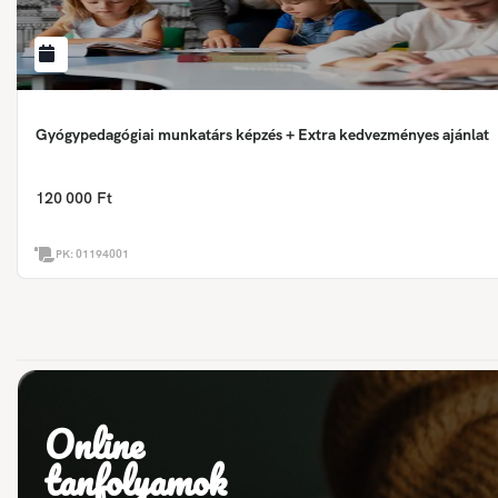
Gyógypedagógiai munkatárs képzés + Extra kedvezményes ajánlat
120 000 Ft
PK:
01194001
Online
tanfolyamok