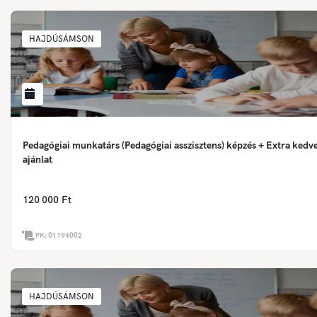
HAJDÚSÁMSON
Pedagógiai munkatárs (Pedagógiai asszisztens) képzés + Extra ked
ajánlat
120 000 Ft
PK:
01194002
HAJDÚSÁMSON