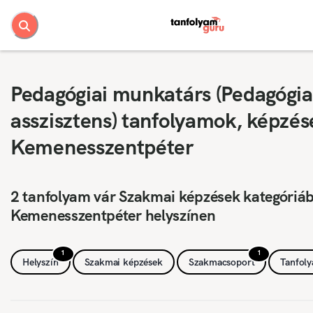
Pedagógiai munkatárs (Pedagógia
asszisztens) tanfolyamok, képzés
Kemenesszentpéter
2 tanfolyam vár Szakmai képzések kategóriá
Kemenesszentpéter helyszínen
1
1
Helyszín
Szakmai képzések
Szakmacsoport
Tanfol