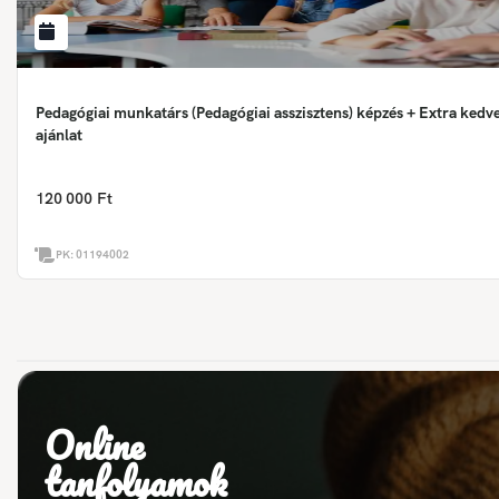
Pedagógiai munkatárs (Pedagógiai asszisztens) képzés + Extra ked
ajánlat
120 000 Ft
PK:
01194002
Online
tanfolyamok