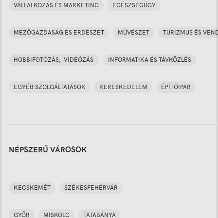
VÁLLALKOZÁS ÉS MARKETING
EGÉSZSÉGÜGY
MEZŐGAZDASÁG ÉS ERDÉSZET
MŰVÉSZET
TURIZMUS ÉS VEN
HOBBIFOTÓZÁS, -VIDEÓZÁS
INFORMATIKA ÉS TÁVKÖZLÉS
EGYÉB SZOLGÁLTATÁSOK
KERESKEDELEM
ÉPÍTŐIPAR
NÉPSZERŰ VÁROSOK
KECSKEMÉT
SZÉKESFEHÉRVÁR
GYŐR
MISKOLC
TATABÁNYA